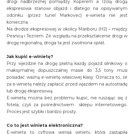
drogi nadbrzeżnej pomiędzy Koperem a Izolą drogą
ekspresowa stanowi objazd i dlatego na opisywanym
odcinku (przez tunel Markovec) e-winieta nie jest
konieczna.
Na drodze ekspresowej w okolicy Mariboru (H2) – między
Pesnicą i Teznem. Ze względu na przekształcenie drogi w
drogę regionalną, droga ta jest zwolniona opłat.
Jak kupić e-winietę?
Przy wjeździe na drogę płatną każdy pojazd silnikowy o
maksymalnej dopuszczalnej masie do 3,5 tony musi
posiadać ważną e-winietę właściwej klasy. Oznacza to, że
za e-winietę należy zapłacić przed wjazdem na autostradę
lub drogę ekspresową.
E-winietę można bez problemu kupić, nie ruszając się z
fotela, czyli za pośrednictwem sklepu internetowego.
Proces jest szybki i bardzo prosty.
Co to jest winieta elektroniczna?
E-winieta to cyfrowa wersja winiety, która zastąpiła