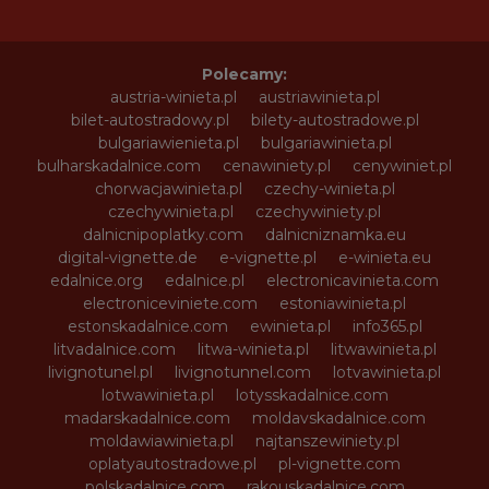
Polecamy:
austria-winieta.pl
austriawinieta.pl
bilet-autostradowy.pl
bilety-autostradowe.pl
bulgariawienieta.pl
bulgariawinieta.pl
bulharskadalnice.com
cenawiniety.pl
cenywiniet.pl
chorwacjawinieta.pl
czechy-winieta.pl
czechywinieta.pl
czechywiniety.pl
dalnicnipoplatky.com
dalnicniznamka.eu
digital-vignette.de
e-vignette.pl
e-winieta.eu
edalnice.org
edalnice.pl
electronicavinieta.com
electroniceviniete.com
estoniawinieta.pl
estonskadalnice.com
ewinieta.pl
info365.pl
litvadalnice.com
litwa-winieta.pl
litwawinieta.pl
livignotunel.pl
livignotunnel.com
lotvawinieta.pl
lotwawinieta.pl
lotysskadalnice.com
madarskadalnice.com
moldavskadalnice.com
moldawiawinieta.pl
najtanszewiniety.pl
oplatyautostradowe.pl
pl-vignette.com
polskadalnice.com
rakouskadalnice.com