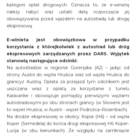
kategorii opłat drogowych. Oznacza to, że e-winietę
należy nabyć oraz ustalić datę rozpoczęcia jej
obowiązywania przed wjazdem na autostradę lub drogę
ekspresową.
E-winieta jest obowiązkowa w przypadku
korzystania z którejkolwiek z autostrad lub dróg
ekspresowych zarządzanych przez DARS. Wyjątek
stanowią następujące odcinki:
Na autostradzie w regionie Gorenjska (A2) – jadąc od
strony Austrii do węzła Hrušica oraz od węzła Hrušica do
granicyz Austrią. Opłata za przejazd tym odcinkiem jest
uiszczana wraz z opłatą za korzystanie z tunelu
Karavanke i obowiązuje pomiędzy pierwszymi węzłami
autostradowymi po obu stronach granicy (w Słowenii jest
to węzeł Hrušica, w Austrii - węzeł Podrožca–Rosenbach).
Na drodze ekspresowej w okolicy Kopra (H6) – od węzła
Koper (Semedela) do końca drogi ekspresowej H6 Koper-
Lucija (w obu kierunkach). Ze względu na zamknięcie