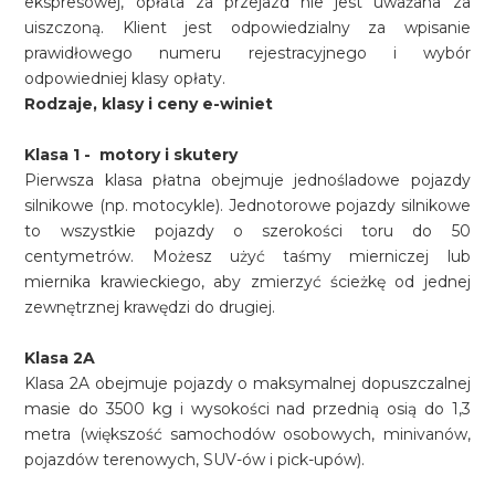
ekspresowej, opłata za przejazd nie jest uważana za
uiszczoną. Klient jest odpowiedzialny za wpisanie
prawidłowego numeru rejestracyjnego i wybór
odpowiedniej klasy opłaty.
Rodzaje, klasy i ceny e-winiet
Klasa 1 - motory i skutery
Pierwsza klasa płatna obejmuje jednośladowe pojazdy
silnikowe (np. motocykle). Jednotorowe pojazdy silnikowe
to wszystkie pojazdy o szerokości toru do 50
centymetrów. Możesz użyć taśmy mierniczej lub
miernika krawieckiego, aby zmierzyć ścieżkę od jednej
zewnętrznej krawędzi do drugiej.
Klasa 2A
Klasa 2A obejmuje pojazdy o maksymalnej dopuszczalnej
masie do 3500 kg i wysokości nad przednią osią do 1,3
metra (większość samochodów osobowych, minivanów,
pojazdów terenowych, SUV-ów i pick-upów).