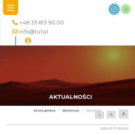
+48 33 813 90 00
info@tu1.pl
AKTUALNOŚCI
Strona główna
/
Aktualności
/
Aktualności
A
A
A
2024-01-17 03:42:41