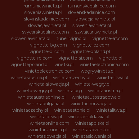
rumuniawinieta.pl
rumunskadalnice.com
sloveniawinieta.pl
slovenskadalnice.com
slovinskadalnice.com
slowacja-winieta.pl
slowacjawinieta.pl
sloweniawinieta.pl
svycarskadalnice.com
szwajcariawinieta.pl
słoweniawinieta.pl
tunellivigno.pl
vignette-at.com
vignette-bg.com
vignette-cz.com
vignette-pl.com
vignette-poland.pl
vignette-ro.com
vignette-si.com
vignette.pl
vignettepoland.pl
vinetki.pl
vinietaelectronica.com
vinieteelectronice.com
wegrywinieta.pl
winieta-austria.pl
winieta-czechy.pl
winieta-litwa.pl
winieta-słowacja.pl
winieta-wegry.pl
winieta-węgry.pl
winieta.org
winietaaustria.pl
winietaaustriaonline.pl
winietaautostradowa.pl
winietabulgaria.pl
winietachorwacja.pl
winietaczechy.pl
winietaestonia.pl
winietalitwa.pl
winietalotwa.pl
winietamoldawia.pl
winietaonline.com
winietapolska.pl
winietarumunia.pl
winietaslovenia.pl
winietaslowacja.pl
winietaslowenia.pl