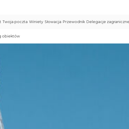
t
Twoja poczta
Winiety
Słowacja
Przewodnik
Delegacje zagraniczn
g obiektów