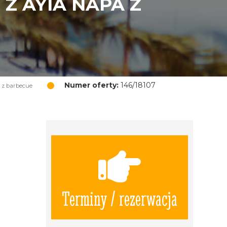
Z AYIA NAPA Z
Numer oferty:
146/18107
 z barbecue
Terminy / rezerwacja