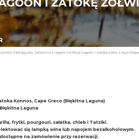
AGOON I ZATOKĘ ŻÓŁWI 
R
uchów, Famagusta, Salamina z rejsem na Blue Lagoon i zatokę żółwi z Ayia Napa
atoka Konnos, Cape Greco (Błękitna Laguna)
i Błękitna Laguna
lla, frytki, pourgouri, sałatka, chleb i Tatziki.
ektować się lampką wina lub napojem bezalkoholowym.
, dostępne na zamówienie przy rezerwacji.