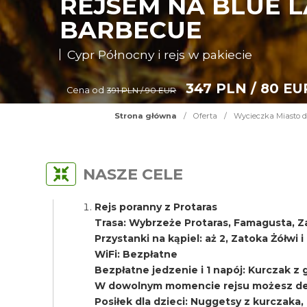
REJSEM NA BLUE L
BARBECUE
Cypr Północny i rejs w pakiecie
347 PLN / 80 EU
Cena od
391 PLN / 90 EUR
Strona główna
/
Oferta
/
Wycieczka Miasto d
NASZE CELE
Rejs poranny z Protaras
Trasa: Wybrzeże Protaras, Famagusta, Z
Przystanki na kąpiel: aż 2, Zatoka Żółwi 
WiFi: Bezpłatne
Bezpłatne jedzenie i 1 napój: Kurczak z gri
W dowolnym momencie rejsu możesz del
Posiłek dla dzieci: Nuggetsy z kurczaka