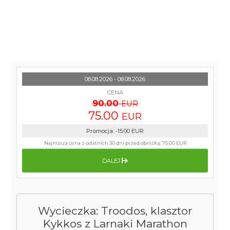
08.08.2026 - 08.08.2026
CENA
90.00
EUR
75.00
EUR
Promocja
:
-15.00
EUR
Najniższa cena z ostatnich 30 dni przed obniżką:
75.00 EUR
DALEJ
Wycieczka: Troodos, klasztor
Kykkos z Larnaki Marathon