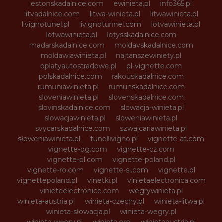
estonskadalnice.com
ewinieta.pl
info365.pl
litvadalnice.com
litwa-winieta.pl
litwawinieta.pl
livignotunel.pl
livignotunnel.com
lotvawinieta.pl
lotwawinieta.pl
lotysskadalnice.com
madarskadalnice.com
moldavskadalnice.com
moldawiawinieta.pl
najtanszewiniety.pl
oplatyautostradowe.pl
pl-vignette.com
polskadalnice.com
rakouskadalnice.com
rumuniawinieta.pl
rumunskadalnice.com
sloveniawinieta.pl
slovenskadalnice.com
slovinskadalnice.com
slowacja-winieta.pl
slowacjawinieta.pl
sloweniawinieta.pl
svycarskadalnice.com
szwajcariawinieta.pl
słoweniawinieta.pl
tunellivigno.pl
vignette-at.com
vignette-bg.com
vignette-cz.com
vignette-pl.com
vignette-poland.pl
vignette-ro.com
vignette-si.com
vignette.pl
vignettepoland.pl
vinetki.pl
vinietaelectronica.com
vinieteelectronice.com
wegrywinieta.pl
winieta-austria.pl
winieta-czechy.pl
winieta-litwa.pl
winieta-słowacja.pl
winieta-wegry.pl
winieta-węgry.pl
winieta.org
winietaaustria.pl