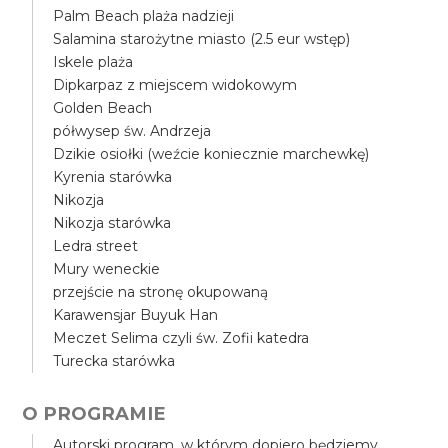
Palm Beach plaża nadzieji
Salamina starożytne miasto (2.5 eur wstęp)
Iskele plaża
Dipkarpaz z miejscem widokowym
Golden Beach
półwysep św. Andrzeja
Dzikie osiołki (weźcie koniecznie marchewkę)
Kyrenia starówka
Nikozja
Nikozja starówka
Ledra street
Mury weneckie
przejście na stronę okupowaną
Karawensjar Buyuk Han
Meczet Selima czyli św. Zofii katedra
Turecka starówka
O PROGRAMIE
Autorski program, w którym dopiero będziemy