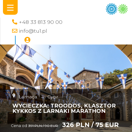
+48 33 813 90 00
info@tu1.pl
Larnaca
→
Cypr
WYCIECZKA: TROODOS, KLASZTOR
KYKKOS Z LARNAKI MARATHON
326 PLN / 75 EUR
Cena od
391 PLN / 90 EUR