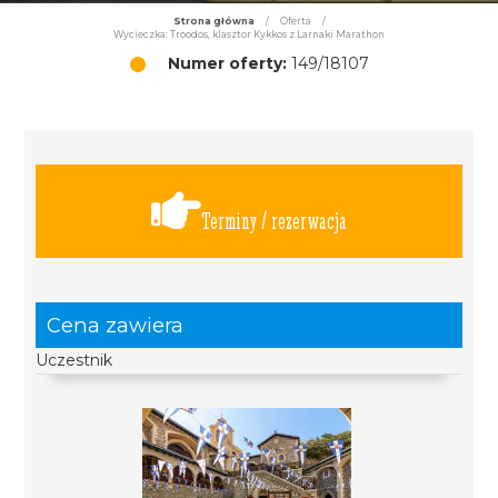
Strona główna
/
Oferta
/
Wycieczka: Troodos, klasztor Kykkos z Larnaki Marathon
Numer oferty:
149/18107
Terminy / rezerwacja
Cena zawiera
Uczestnik