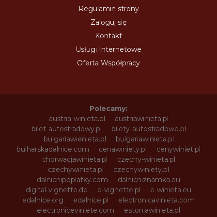
Regulamin strony
Zaloguj się
Kontakt
Usługi Internetowe
Oferta Współpracy
Polecamy:
austria-winieta.pl
austriawinieta.pl
bilet-autostradowy.pl
bilety-autostradowe.pl
bulgariawienieta.pl
bulgariawinieta.pl
bulharskadalnice.com
cenawiniety.pl
cenywiniet.pl
chorwacjawinieta.pl
czechy-winieta.pl
czechywinieta.pl
czechywiniety.pl
dalnicnipoplatky.com
dalnicniznamka.eu
digital-vignette.de
e-vignette.pl
e-winieta.eu
edalnice.org
edalnice.pl
electronicavinieta.com
electroniceviniete.com
estoniawinieta.pl