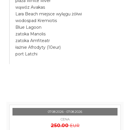
plaża White River
wąwóz Avakas
Lara Beach miejsce wylęgu żółwi
wodospad Kremiotis
Blue Lagoon
zatoka Manolis
zatoka Amfiteatr
łaźnie Afrodyty (10eur)
port Latchi
07.08.2026 - 07.08.2026
CENA
250.00
EUR