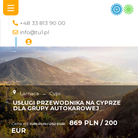
+48 33 813 90 00
info@tu1.pl
Larnaca
→
Cypr
USŁUGI PRZEWODNIKA NA CYPRZE
DLA GRUPY AUTOKAROWEJ
869 PLN / 200
Cena od
1086 PLN / 250 EUR
EUR