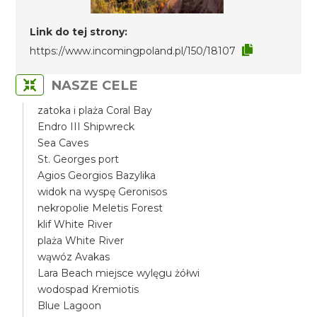
Link do tej strony:
https://www.incomingpoland.pl/150/18107
NASZE CELE
zatoka i plaża Coral Bay
Endro III Shipwreck
Sea Caves
St. Georges port
Agios Georgios Bazylika
widok na wyspę Geronisos
nekropolie Meletis Forest
klif White River
plaża White River
wąwóz Avakas
Lara Beach miejsce wylęgu żółwi
wodospad Kremiotis
Blue Lagoon