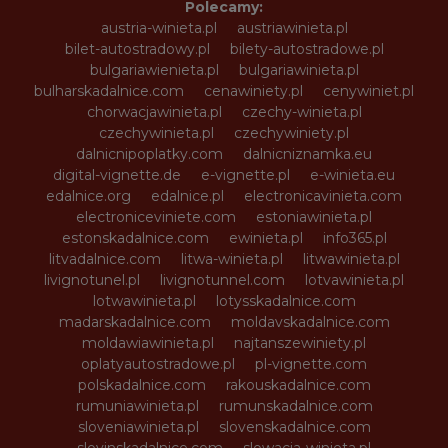
Polecamy:
austria-winieta.pl
austriawinieta.pl
bilet-autostradowy.pl
bilety-autostradowe.pl
bulgariawienieta.pl
bulgariawinieta.pl
bulharskadalnice.com
cenawiniety.pl
cenywiniet.pl
chorwacjawinieta.pl
czechy-winieta.pl
czechywinieta.pl
czechywiniety.pl
dalnicnipoplatky.com
dalnicniznamka.eu
digital-vignette.de
e-vignette.pl
e-winieta.eu
edalnice.org
edalnice.pl
electronicavinieta.com
electroniceviniete.com
estoniawinieta.pl
estonskadalnice.com
ewinieta.pl
info365.pl
litvadalnice.com
litwa-winieta.pl
litwawinieta.pl
livignotunel.pl
livignotunnel.com
lotvawinieta.pl
lotwawinieta.pl
lotysskadalnice.com
madarskadalnice.com
moldavskadalnice.com
moldawiawinieta.pl
najtanszewiniety.pl
oplatyautostradowe.pl
pl-vignette.com
polskadalnice.com
rakouskadalnice.com
rumuniawinieta.pl
rumunskadalnice.com
sloveniawinieta.pl
slovenskadalnice.com
slovinskadalnice.com
slowacja-winieta.pl