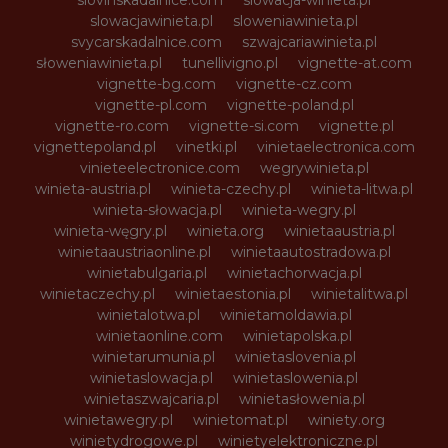
slowacjawinieta.pl
sloweniawinieta.pl
svycarskadalnice.com
szwajcariawinieta.pl
słoweniawinieta.pl
tunellivigno.pl
vignette-at.com
vignette-bg.com
vignette-cz.com
vignette-pl.com
vignette-poland.pl
vignette-ro.com
vignette-si.com
vignette.pl
vignettepoland.pl
vinetki.pl
vinietaelectronica.com
vinieteelectronice.com
wegrywinieta.pl
winieta-austria.pl
winieta-czechy.pl
winieta-litwa.pl
winieta-słowacja.pl
winieta-wegry.pl
winieta-węgry.pl
winieta.org
winietaaustria.pl
winietaaustriaonline.pl
winietaautostradowa.pl
winietabulgaria.pl
winietachorwacja.pl
winietaczechy.pl
winietaestonia.pl
winietalitwa.pl
winietalotwa.pl
winietamoldawia.pl
winietaonline.com
winietapolska.pl
winietarumunia.pl
winietaslovenia.pl
winietaslowacja.pl
winietaslowenia.pl
winietaszwajcaria.pl
winietasłowenia.pl
winietawegry.pl
winietomat.pl
winiety.org
winietydrogowe.pl
winietyelektroniczne.pl