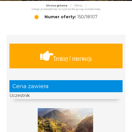
Strona główna
/
Oferta
/
Usługi przewodnika na Cyprze dla grupy autokarowej
Numer oferty:
150/18107
Terminy / rezerwacja
Cena zawiera
Uczestnik