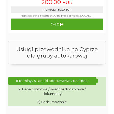
200.00
EUR
Promocja
:
-50.00
EUR
Najniższa cena z ostatnich 30 dni przed obniżką:
200.00 EUR
DALEJ
Usługi przewodnika na Cyprze
dla grupy autokarowej
1) Terminy / składniki podstawowe / transport
2) Dane osobowe / składniki dodatkowe /
dokumenty
3) Podsumowanie