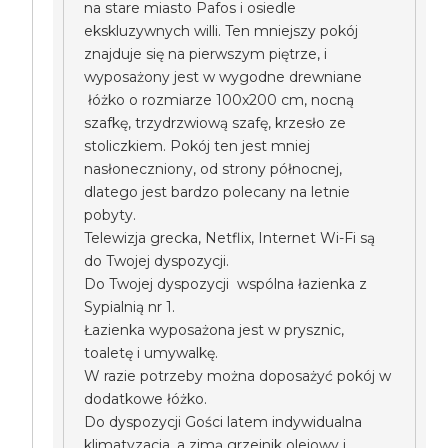
na stare miasto Pafos i osiedle
ekskluzywnych willi. Ten mniejszy pokój
znajduje się na pierwszym piętrze, i
wyposażony jest w wygodne drewniane
łóżko o rozmiarze 100x200 cm, nocną
szafkę, trzydrzwiową szafę, krzesło ze
stoliczkiem. Pokój ten jest mniej
nasłoneczniony, od strony północnej,
dlatego jest bardzo polecany na letnie
pobyty.
Telewizja grecka, Netflix, Internet Wi-Fi są
do Twojej dyspozycji.
Do Twojej dyspozycji wspólna łazienka z
Sypialnią nr 1.
Łazienka wyposażona jest w prysznic,
toaletę i umywalkę.
W razie potrzeby można doposażyć pokój w
dodatkowe łóżko.
Do dyspozycji Gości latem indywidualna
klimatyzacja, a zimą grzejnik olejowy i