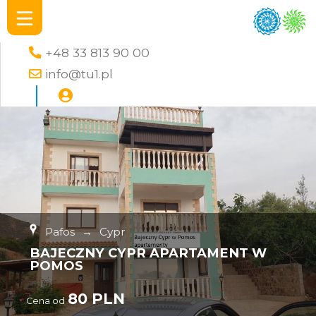
+48 33 813 90 00
info@tu1.pl
Pafos
→
Cypr
BAJECZNY CYPR APARTAMENT W
POMOS
80 PLN
Cena od