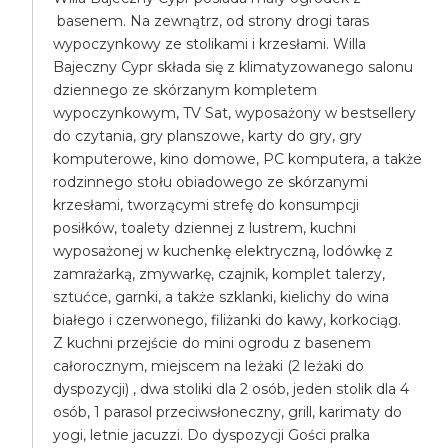
basenem. Na zewnątrz, od strony drogi taras
wypoczynkowy ze stolikami i krzesłami. Willa
Bajeczny Cypr składa się z klimatyzowanego salonu
dziennego ze skórzanym kompletem
wypoczynkowym, TV Sat, wyposażony w bestsellery
do czytania, gry planszowe, karty do gry, gry
komputerowe, kino domowe, PC komputera, a także
rodzinnego stołu obiadowego ze skórzanymi
krzesłami, tworzącymi strefę do konsumpcji
posiłków, toalety dziennej z lustrem, kuchni
wyposażonej w kuchenkę elektryczną, lodówkę z
zamrażarką, zmywarkę, czajnik, komplet talerzy,
sztućce, garnki, a także szklanki, kielichy do wina
białego i czerwonego, filiżanki do kawy, korkociąg.
Z kuchni przejście do mini ogrodu z basenem
całorocznym, miejscem na leżaki (2 leżaki do
dyspozycji) , dwa stoliki dla 2 osób, jeden stolik dla 4
osób, 1 parasol przeciwsłoneczny, grill, karimaty do
yogi, letnie jacuzzi. Do dyspozycji Gości pralka