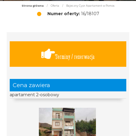
Strona główna
/
Oferta
/
Bajeczny Cypr Apartament w Pomos
Numer oferty:
16/18107
Terminy / rezerwacja
Cena zawiera
apartament 2-osobowy