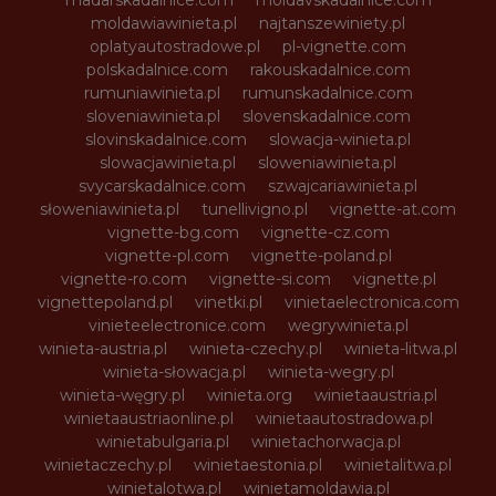
madarskadalnice.com
moldavskadalnice.com
moldawiawinieta.pl
najtanszewiniety.pl
oplatyautostradowe.pl
pl-vignette.com
polskadalnice.com
rakouskadalnice.com
rumuniawinieta.pl
rumunskadalnice.com
sloveniawinieta.pl
slovenskadalnice.com
slovinskadalnice.com
slowacja-winieta.pl
slowacjawinieta.pl
sloweniawinieta.pl
svycarskadalnice.com
szwajcariawinieta.pl
słoweniawinieta.pl
tunellivigno.pl
vignette-at.com
vignette-bg.com
vignette-cz.com
vignette-pl.com
vignette-poland.pl
vignette-ro.com
vignette-si.com
vignette.pl
vignettepoland.pl
vinetki.pl
vinietaelectronica.com
vinieteelectronice.com
wegrywinieta.pl
winieta-austria.pl
winieta-czechy.pl
winieta-litwa.pl
winieta-słowacja.pl
winieta-wegry.pl
winieta-węgry.pl
winieta.org
winietaaustria.pl
winietaaustriaonline.pl
winietaautostradowa.pl
winietabulgaria.pl
winietachorwacja.pl
winietaczechy.pl
winietaestonia.pl
winietalitwa.pl
winietalotwa.pl
winietamoldawia.pl