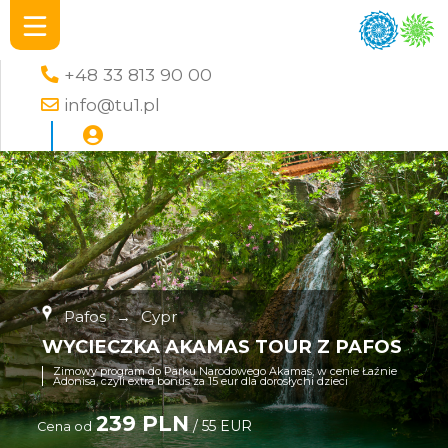
+48 33 813 90 00
info@tu1.pl
Pafos
→
Cypr
WYCIECZKA AKAMAS TOUR Z PAFOS
Zimowy program do Parku Narodowego Akamas, w cenie Łaźnie
Adonisa, czyli extra bonus za 15 eur dla dorosłychi dzieci
239 PLN
/ 55 EUR
Cena od