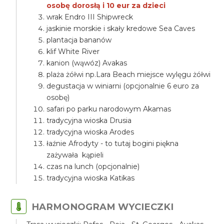
osobę dorosłą i 10 eur za dzieci
wrak Endro III Shipwreck
jaskinie morskie i skały kredowe Sea Caves
plantacja bananów
klif White River
kanion (wąwóz) Avakas
plaża żółwi np.Lara Beach miejsce wylęgu żółwi
degustacja w winiarni (opcjonalnie 6 euro za
osobę)
safari po parku narodowym Akamas
tradycyjna wioska Drusia
tradycyjna wioska Arodes
łaźnie Afrodyty - to tutaj bogini piękna
zażywała kąpieli
czas na lunch (opcjonalnie)
tradycyjna wioska Katikas
HARMONOGRAM WYCIECZKI