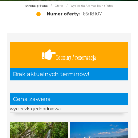
Strona główna
/
Oferta
/
Wycieczka Akamas Tour z Pafos
Numer oferty:
166/18107
Terminy / rezerwacja
Brak aktualnych terminów!
Cena zawiera
wycieczka jednodniowa