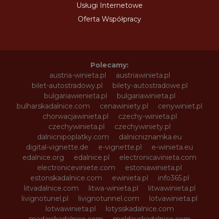
Usługi Internetowe
Oferta Współpracy
Polecamy:
austria-winieta.pl
austriawinieta.pl
bilet-autostradowy.pl
bilety-autostradowe.pl
bulgariawienieta.pl
bulgariawinieta.pl
bulharskadalnice.com
cenawiniety.pl
cenywiniet.pl
chorwacjawinieta.pl
czechy-winieta.pl
czechywinieta.pl
czechywiniety.pl
dalnicnipoplatky.com
dalnicniznamka.eu
digital-vignette.de
e-vignette.pl
e-winieta.eu
edalnice.org
edalnice.pl
electronicavinieta.com
electroniceviniete.com
estoniawinieta.pl
estonskadalnice.com
ewinieta.pl
info365.pl
litvadalnice.com
litwa-winieta.pl
litwawinieta.pl
livignotunel.pl
livignotunnel.com
lotvawinieta.pl
lotwawinieta.pl
lotysskadalnice.com