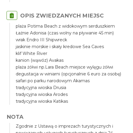
OPIS ZWIEDZANYCH MIEJSC
plaża Potima Beach z widokowym serduszkiem
Łaźnie Adonisa (czas wolny na pływanie 45 min)
wrak Endro III Shipwreck
jaskinie morskie i skały kredowe Sea Caves
klif White River
kanion (wąwóz) Avakas
plaża żółwi np.Lara Beach miejsce wylęgu żółwi
degustacja w winiarni (opcjonalnie 6 euro za osobę)
safari po parku narodowym Akamas
tradycyjna wioska Drusia
tradycyjna wioska Arodes
tradycyjna wioska Katikas
NOTA
Zgodnie z Ustawą o imprezach turystycznych i