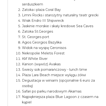
serduszkiem
Zatoka i plaża Coral Bay
Limni Rocks i starożytny naturalny teatr grecki
Wrak Endro III Shipwreck
Jaskinie morskie i skały kredowe Sea Caves
Zatoka St.Georges
St. Georges port
Agios Georgios Bazylika
Widok na wyspę Geronisos
Nekropolie Meletis Forest
Klif White River
Kanion (wąwóz) Avakas
Świeży sok pomarańczowy - lunch time
Plaża Lara Beach miejsce wylęgu żółwi
Degustacja w winiarni (opcjonalnie 6 euro za
osobę)
Safari po parku narodowym Akamas
Najpiękniejsza plaża Blue Lagoon z czasem na
kąpiel