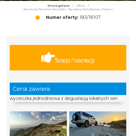
Strona główna
/
Oferta
/
Wycieczka Marathon Jeep Safari - Narodowy Park Akamas z Pissouri
Numer oferty:
183/18107
Terminy / rezerwacja
Cena zawiera
wycieczka jednodniowa z degustacją lokalnych win