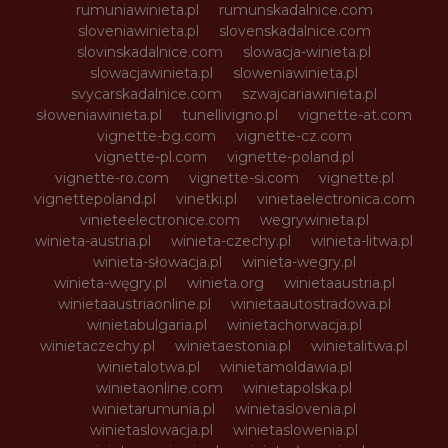
rumuniawinieta.pl
rumunskadalnice.com
sloveniawinieta.pl
slovenskadalnice.com
slovinskadalnice.com
slowacja-winieta.pl
slowacjawinieta.pl
sloweniawinieta.pl
svycarskadalnice.com
szwajcariawinieta.pl
słoweniawinieta.pl
tunellivigno.pl
vignette-at.com
vignette-bg.com
vignette-cz.com
vignette-pl.com
vignette-poland.pl
vignette-ro.com
vignette-si.com
vignette.pl
vignettepoland.pl
vinetki.pl
vinietaelectronica.com
vinieteelectronice.com
wegrywinieta.pl
winieta-austria.pl
winieta-czechy.pl
winieta-litwa.pl
winieta-słowacja.pl
winieta-wegry.pl
winieta-węgry.pl
winieta.org
winietaaustria.pl
winietaaustriaonline.pl
winietaautostradowa.pl
winietabulgaria.pl
winietachorwacja.pl
winietaczechy.pl
winietaestonia.pl
winietalitwa.pl
winietalotwa.pl
winietamoldawia.pl
winietaonline.com
winietapolska.pl
winietarumunia.pl
winietaslovenia.pl
winietaslowacja.pl
winietaslowenia.pl