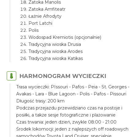
Zatoka Manolis
Zatoka Amfiteatr
Łaźnie Afrodyty
Port Latchi
Polis
Wodospad Kremiotis (opcjonalnie)
Tradycyjna wioska Drusia
Tradycyjna wioska Arodes
Tradycyjna wioska Katikas
HARMONOGRAM WYCIECZKI
Trasa wycieczki: PIssouri - Pafos - Peia - St. Georges -
Avakas - Lara - Blue Lagoon - Polis - Pafos - Pissouri
Długość trasy: 200 km
Podczas przejazdu przewidziano czas na postoje i
posiłki, a także sesje fotograficzne i plażowanie
Czas trwania: jeden dzień, zwykle 08:00 - 21:00
Środek lokomocji: jeden z najlepszych off roadowych
samochodów Toyota Land Cruiser, specjalnie