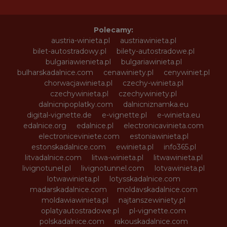
Polecamy:
austria-winieta.pl
austriawinieta.pl
bilet-autostradowy.pl
bilety-autostradowe.pl
bulgariawienieta.pl
bulgariawinieta.pl
bulharskadalnice.com
cenawiniety.pl
cenywiniet.pl
chorwacjawinieta.pl
czechy-winieta.pl
czechywinieta.pl
czechywiniety.pl
dalnicnipoplatky.com
dalnicniznamka.eu
digital-vignette.de
e-vignette.pl
e-winieta.eu
edalnice.org
edalnice.pl
electronicavinieta.com
electroniceviniete.com
estoniawinieta.pl
estonskadalnice.com
ewinieta.pl
info365.pl
litvadalnice.com
litwa-winieta.pl
litwawinieta.pl
livignotunel.pl
livignotunnel.com
lotvawinieta.pl
lotwawinieta.pl
lotysskadalnice.com
madarskadalnice.com
moldavskadalnice.com
moldawiawinieta.pl
najtanszewiniety.pl
oplatyautostradowe.pl
pl-vignette.com
polskadalnice.com
rakouskadalnice.com