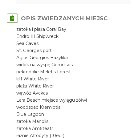
OPIS ZWIEDZANYCH MIEJSC
zatoka i plaża Coral Bay
Endro III Shipwreck
Sea Caves
St. Georges port
Agios Georgios Bazylika
widok na wyspę Geronisos
nekropolie Meletis Forest
klif White River
plaża White River
wąwóz Avakas
Lara Beach miejsce wylęgu żółwi
wodospad Kremiotis
Blue Lagoon
zatoka Manolis
zatoka Amfiteatr
łaźnie Afrodyty (10eur)