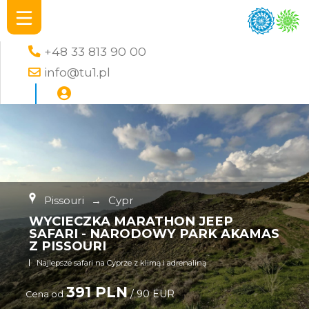
+48 33 813 90 00
info@tu1.pl
Pissouri
→
Cypr
WYCIECZKA MARATHON JEEP
SAFARI - NARODOWY PARK AKAMAS
Z PISSOURI
Najlepsze safari na Cyprze z klimą i adrenaliną
391 PLN
/ 90 EUR
Cena od