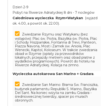
Dzień 2-9
Pobyt na Riwierze Adriatyckiej 8 dni - 7 noclegów
Całodniowa wycieczka Rzym+Watykan
(wyjazd
ok. 4.00, a powrót ok. 22.00).
Zwiedzanie Rzymu oraz Watykanu (bez
wstępów): Plac św. Piotra, Bazylika św. Piotra, Plac
i Schody Hiszpańskie, Fontanna di Trevi, Panteon,
Piazza Navona, Most i Zamek św. Anioła, Plac
Wenecki, Kapitol, Koloseum. W trakcie zwiedzania
obiad w Rzymie (opłaty za przewodników
lokalnych, przejazdy metrem oraz obiad płatne z
wydatków programowych). Powrót do hotelu na
Riwierze Adriatyckiej. Kolacja na zimno.
Wycieczka autokarowa San Marino + Gradara
.
Zwiedzanie San Marino: Brama Św. Franciszka,
budynek parlamentu Republiki S. Marino, Bazylika
Del Sant. Na koniec wizyta na zamku Gradara -
średniowiecznej twierdzy, spacer po murach
obronnych.