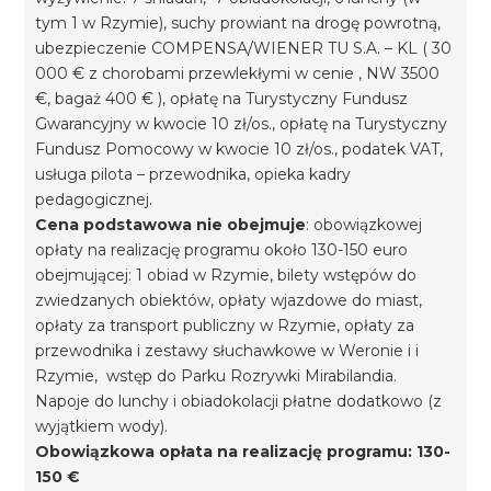
tym 1 w Rzymie), suchy prowiant na drogę powrotną,
ubezpieczenie COMPENSA/WIENER TU S.A. – KL ( 30
000 € z chorobami przewlekłymi w cenie , NW 3500
€, bagaż 400 € ), opłatę na Turystyczny Fundusz
Gwarancyjny w kwocie 10 zł/os., opłatę na Turystyczny
Fundusz Pomocowy w kwocie 10 zł/os., podatek VAT,
usługa pilota – przewodnika, opieka kadry
pedagogicznej.
Cena podstawowa nie obejmuje
: obowiązkowej
opłaty na realizację programu około 130-150 euro
obejmującej: 1 obiad w Rzymie, bilety wstępów do
zwiedzanych obiektów, opłaty wjazdowe do miast,
opłaty za transport publiczny w Rzymie, opłaty za
przewodnika i zestawy słuchawkowe w Weronie i i
Rzymie, wstęp do Parku Rozrywki Mirabilandia.
Napoje do lunchy i obiadokolacji płatne dodatkowo (z
wyjątkiem wody).
Obowiązkowa opłata na realizację programu: 130-
150 €