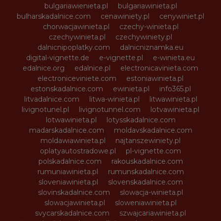
bulgariawienieta.pl
bulgariawinieta.pl
bulharskadalnice.com
cenawiniety.pl
cenywiniet.pl
chorwacjawinieta.pl
czechy-winieta.pl
czechywinieta.pl
czechywiniety.pl
dalnicnipoplatky.com
dalnicniznamka.eu
digital-vignette.de
e-vignette.pl
e-winieta.eu
edalnice.org
edalnice.pl
electronicavinieta.com
electroniceviniete.com
estoniawinieta.pl
estonskadalnice.com
ewinieta.pl
info365.pl
litvadalnice.com
litwa-winieta.pl
litwawinieta.pl
livignotunel.pl
livignotunnel.com
lotvawinieta.pl
lotwawinieta.pl
lotysskadalnice.com
madarskadalnice.com
moldavskadalnice.com
moldawiawinieta.pl
najtanszewiniety.pl
oplatyautostradowe.pl
pl-vignette.com
polskadalnice.com
rakouskadalnice.com
rumuniawinieta.pl
rumunskadalnice.com
sloveniawinieta.pl
slovenskadalnice.com
slovinskadalnice.com
slowacja-winieta.pl
slowacjawinieta.pl
sloweniawinieta.pl
svycarskadalnice.com
szwajcariawinieta.pl