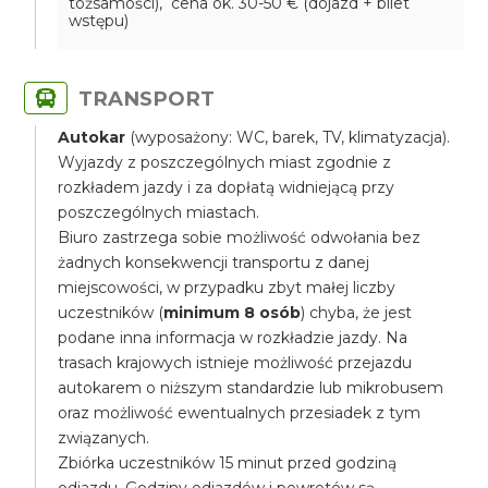
tożsamości), cena ok. 30-50 € (dojazd + bilet
wstępu)
TRANSPORT
Autokar
(wyposażony: WC, barek, TV, klimatyzacja).
Wyjazdy z poszczególnych miast zgodnie z
rozkładem jazdy i za dopłatą widniejącą przy
poszczególnych miastach.
Biuro zastrzega sobie możliwość odwołania bez
żadnych konsekwencji transportu z danej
miejscowości, w przypadku zbyt małej liczby
uczestników (
minimum 8 osób
) chyba, że jest
podane inna informacja w rozkładzie jazdy. Na
trasach krajowych istnieje możliwość przejazdu
autokarem o niższym standardzie lub mikrobusem
oraz możliwość ewentualnych przesiadek z tym
związanych.
Zbiórka uczestników 15 minut przed godziną