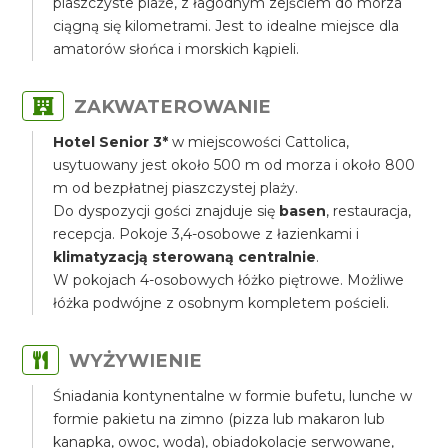
piaszczyste plaże, z łagodnym zejściem do morza
ciągną się kilometrami. Jest to idealne miejsce dla
amatorów słońca i morskich kąpieli.
ZAKWATEROWANIE
Hotel Senior 3*
w miejscowości Cattolica,
usytuowany jest około 500 m od morza i około 800
m od bezpłatnej piaszczystej plaży.
Do dyspozycji gości znajduje się
basen
, restauracja,
recepcja. Pokoje 3,4-osobowe z łazienkami i
klimatyzacją sterowaną centralnie
.
W pokojach 4-osobowych łóżko piętrowe. Możliwe
łóżka podwójne z osobnym kompletem pościeli.
WYŻYWIENIE
Śniadania kontynentalne w formie bufetu, lunche w
formie pakietu na zimno (pizza lub makaron lub
kanapka, owoc, woda), obiadokolacje serwowane,