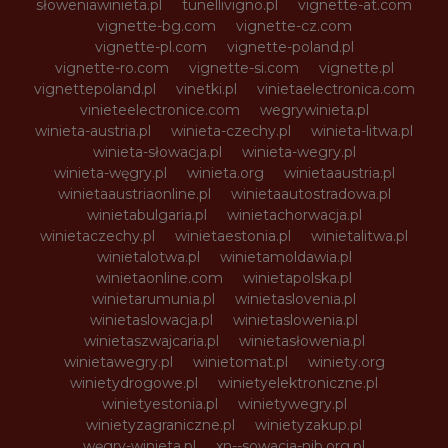
słoweniawinieta.pl
tunellivigno.pl
vignette-at.com
vignette-bg.com
vignette-cz.com
vignette-pl.com
vignette-poland.pl
vignette-ro.com
vignette-si.com
vignette.pl
vignettepoland.pl
vinetki.pl
vinietaelectronica.com
vinieteelectronice.com
wegrywinieta.pl
winieta-austria.pl
winieta-czechy.pl
winieta-litwa.pl
winieta-słowacja.pl
winieta-wegry.pl
winieta-węgry.pl
winieta.org
winietaaustria.pl
winietaaustriaonline.pl
winietaautostradowa.pl
winietabulgaria.pl
winietachorwacja.pl
winietaczechy.pl
winietaestonia.pl
winietalitwa.pl
winietalotwa.pl
winietamoldawia.pl
winietaonline.com
winietapolska.pl
winietarumunia.pl
winietaslovenia.pl
winietaslowacja.pl
winietaslowenia.pl
winietaszwajcaria.pl
winietasłowenia.pl
winietawegry.pl
winietomat.pl
winiety.org
winietydrogowe.pl
winietyelektroniczne.pl
winietyestonia.pl
winietywegry.pl
winietyzagraniczne.pl
winietyzakup.pl
węgry-winieta.pl
xn--sowacja-njb.org.pl