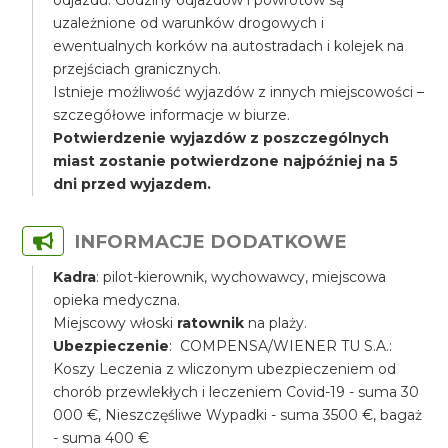
odjazdu. Godziny odjazdów i powrotów są
uzależnione od warunków drogowych i
ewentualnych korków na autostradach i kolejek na
przejściach granicznych.
Istnieje możliwość wyjazdów z innych miejscowości –
szczegółowe informacje w biurze.
Potwierdzenie wyjazdów z poszczególnych
miast zostanie potwierdzone najpóźniej na 5
dni przed wyjazdem.
INFORMACJE DODATKOWE
Kadra
: pilot-kierownik, wychowawcy, miejscowa
opieka medyczna.
Miejscowy włoski
ratownik
na plaży.
Ubezpieczenie
: COMPENSA/WIENER TU S.A.:
Koszy Leczenia z wliczonym ubezpieczeniem od
chorób przewlekłych i leczeniem Covid-19 - suma 30
000 €, Nieszczęśliwe Wypadki - suma 3500 €, bagaż
- suma 400 €