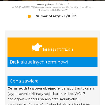
Strona główna
/
Oferta
/
WŁOSKIE WAKACJE 2026 - wypoczynek + zwiedzanie, Werona - Cattolica - Rzym -
Mirabilandia, Hotel Senior ***
Numer oferty:
215/18109
Terminy / rezerwacja
Brak aktualnych terminów!
Cena zawiera
Cena podstawowa obejmuje
: transport autokarem
(wyposażenie: klimatyzacja, barek, video, WC), 7
noclegów w hotelu na Riwierze Adriatyckiej,
wyżywienie: 7 śniadań, 7 obiadokolacji, 6 lunchy (w