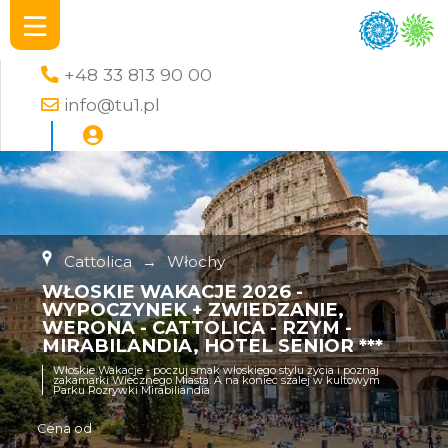
+48 33 813 90 00
info@tu1.pl
Cattolica
→
Włochy
WŁOSKIE WAKACJE 2026 -
WYPOCZYNEK + ZWIEDZANIE,
WERONA - CATTOLICA - RZYM -
MIRABILANDIA, HOTEL SENIOR ***
Włoskie Wakacje - poczuj smak włoskiego stylu życia i poznaj
zakamarki Wiecznego Miasta. A na koniec szalej w kultowym
Parku Rozrywki Mirabiliandia
Cena od