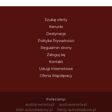
Szukaj oferty
Kierunki
Destynacje
Polityka Prywatności
Regulamin strony
Zaloguj się
Kontakt
Usługi Internetowe
Oferta Współpracy
Polecamy:
austria-winieta.pl
austriawinieta.pl
bilet-autostradowy.pl
bilety-autostradowe.pl