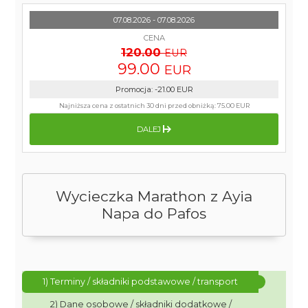
07.08.2026 - 07.08.2026
CENA
120.00
EUR
99.00
EUR
Promocja
:
-21.00
EUR
Najniższa cena z ostatnich 30 dni przed obniżką:
75.00 EUR
DALEJ
Wycieczka Marathon z Ayia
Napa do Pafos
1) Terminy / składniki podstawowe / transport
2) Dane osobowe / składniki dodatkowe /