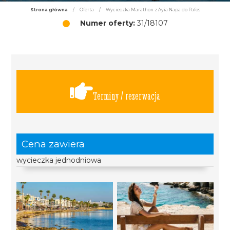
Strona główna
/
Oferta
/
Wycieczka Marathon z Ayia Napa do Pafos
Numer oferty:
31/18107
Terminy / rezerwacja
Cena zawiera
wycieczka jednodniowa