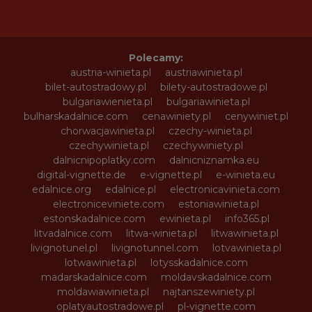
Polecamy:
austria-winieta.pl
austriawinieta.pl
bilet-autostradowy.pl
bilety-autostradowe.pl
bulgariawienieta.pl
bulgariawinieta.pl
bulharskadalnice.com
cenawiniety.pl
cenywiniet.pl
chorwacjawinieta.pl
czechy-winieta.pl
czechywinieta.pl
czechywiniety.pl
dalnicnipoplatky.com
dalnicniznamka.eu
digital-vignette.de
e-vignette.pl
e-winieta.eu
edalnice.org
edalnice.pl
electronicavinieta.com
electroniceviniete.com
estoniawinieta.pl
estonskadalnice.com
ewinieta.pl
info365.pl
litvadalnice.com
litwa-winieta.pl
litwawinieta.pl
livignotunel.pl
livignotunnel.com
lotvawinieta.pl
lotwawinieta.pl
lotysskadalnice.com
madarskadalnice.com
moldavskadalnice.com
moldawiawinieta.pl
najtanszewiniety.pl
oplatyautostradowe.pl
pl-vignette.com