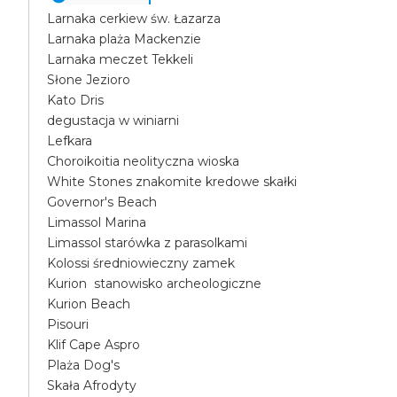
Larnaka cerkiew św. Łazarza
Larnaka plaża Mackenzie
Larnaka meczet Tekkeli
Słone Jezioro
Kato Dris
degustacja w winiarni
Lefkara
Choroikoitia neolityczna wioska
White Stones znakomite kredowe skałki
Governor's Beach
Limassol Marina
Limassol starówka z parasolkami
Kolossi średniowieczny zamek
Kurion stanowisko archeologiczne
Kurion Beach
Pisouri
Klif Cape Aspro
Plaża Dog's
Skała Afrodyty