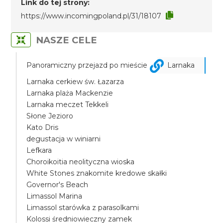
Link do tej strony:
https://www.incomingpoland.pl/31/18107
NASZE CELE
Panoramiczny przejazd po mieście
Larnaka
Larnaka cerkiew św. Łazarza
Larnaka plaża Mackenzie
Larnaka meczet Tekkeli
Słone Jezioro
Kato Dris
degustacja w winiarni
Lefkara
Choroikoitia neolityczna wioska
White Stones znakomite kredowe skałki
Governor's Beach
Limassol Marina
Limassol starówka z parasolkami
Kolossi średniowieczny zamek