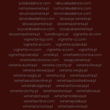
polskadalnice.com
rakouskadalnice.com
rumuniawinieta.pl
rumunskadalnice.com
sloveniawinieta.pl
slovenskadalnice.com
slovinskadalnice.com
slowacja-winieta.pl
slowacjawinieta.pl
sloweniawinieta.pl
svycarskadalnice.com
szwajcariawinieta.pl
słoweniawinieta.pl
tunellivigno.pl
vignette-at.com
vignette-bg.com
vignette-cz.com
vignette-pl.com
vignette-poland.pl
vignette-ro.com
vignette-si.com
vignette.pl
vignettepoland.pl
vinetki.pl
vinietaelectronica.com
vinieteelectronice.com
wegrywinieta.pl
winieta-austria.pl
winieta-czechy.pl
winieta-litwa.pl
winieta-słowacja.pl
winieta-wegry.pl
winieta-węgry.pl
winieta.org
winietaaustria.pl
winietaaustriaonline.pl
winietaautostradowa.pl
winietabulgaria.pl
winietachorwacja.pl
winietaczechy.pl
winietaestonia.pl
winietalitwa.pl
winietalotwa.pl
winietamoldawia.pl
winietaonline.com
winietapolska.pl
winietarumunia.pl
winietaslovenia.pl