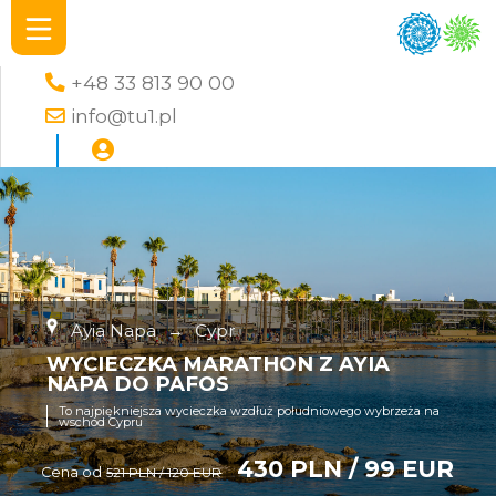
+48 33 813 90 00
info@tu1.pl
Ayia Napa
→
Cypr
WYCIECZKA MARATHON Z AYIA
NAPA DO PAFOS
To najpiękniejsza wycieczka wzdłuż południowego wybrzeża na
wschód Cypru
430 PLN / 99 EUR
Cena od
521 PLN / 120 EUR