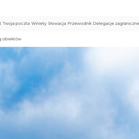
t
Twoja poczta
Winiety
Słowacja
Przewodnik
Delegacje zagraniczn
g obiektów