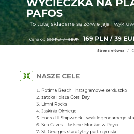
WYCIECZKA NA PLA
PAFOS
To tutaj składane są żółwie jaja i wykluw
169 PLN / 39 EU
Cena od
200 PLN / 46 EUR
Strona główna
/
O
NASZE CELE
Potima Beach i instagramowe serduszko
zatoka i plaża Coral Bay
Limni Rocks
Jaskinia Olmiego
Endro III Shipwreck - wrak legendarnego st
Sea Caves - Jaskinie Morskie w Peyia
St. Georges starożytny port rzymski