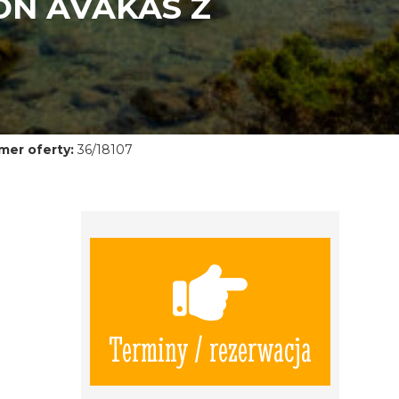
ON AVAKAS Z
mer oferty:
36/18107
Terminy / rezerwacja