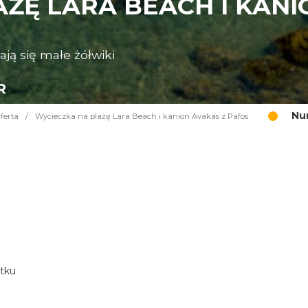
ŻĘ LARA BEACH I KANI
ają się małe żółwiki
R
Nu
ferta
/
Wycieczka na plażę Lara Beach i kanion Avakas z Pafos
atku