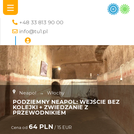
+48 33 813 90 00
info@tu1.pl
Neapol
→
Włochy
PODZIEMNY NEAPOL: WEJŚCIE BEZ
KOLEJKI + ZWIEDZANIE Z
PRZEWODNIKIEM
64 PLN
/ 15 EUR
Cena od