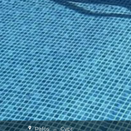
Pafos
→
Cypr