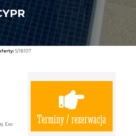
CYPR
ferty:
5/18107
Terminy / rezerwacja
ej Exo