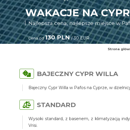
WAKACJE NA CYPR
Najlepsza cena, najlepsze miejsce w Pafo
130 PLN
/ 30 EUR
Cena od
Strona głów
BAJECZNY CYPR WILLA
Bajeczny Cypr Willa w Pafos na Cyprze, w dzielni
STANDARD
Wysoki standard, z basenem, z klimatyzacją indy
Vrisi.