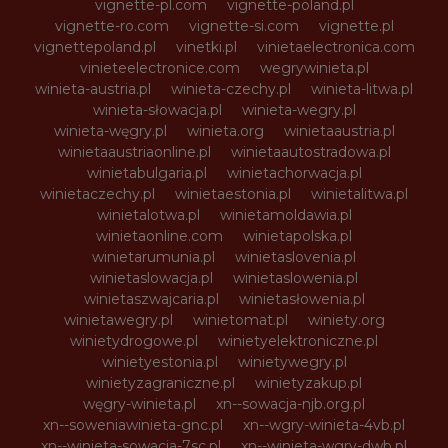
vignette-pl.com
vignette-poland.pl
vignette-ro.com
vignette-si.com
vignette.pl
vignettepoland.pl
vinetki.pl
vinietaelectronica.com
vinieteelectronice.com
wegrywinieta.pl
winieta-austria.pl
winieta-czechy.pl
winieta-litwa.pl
winieta-słowacja.pl
winieta-wegry.pl
winieta-węgry.pl
winieta.org
winietaaustria.pl
winietaaustriaonline.pl
winietaautostradowa.pl
winietabulgaria.pl
winietachorwacja.pl
winietaczechy.pl
winietaestonia.pl
winietalitwa.pl
winietalotwa.pl
winietamoldawia.pl
winietaonline.com
winietapolska.pl
winietarumunia.pl
winietaslovenia.pl
winietaslowacja.pl
winietaslowenia.pl
winietaszwajcaria.pl
winietasłowenia.pl
winietawegry.pl
winietomat.pl
winiety.org
winietydrogowe.pl
winietyelektroniczne.pl
winietyestonia.pl
winietywegry.pl
winietyzagraniczne.pl
winietyzakup.pl
węgry-winieta.pl
xn--sowacja-njb.org.pl
xn--soweniawinieta-gnc.pl
xn--wgry-winieta-4vb.pl
xn--winieta-sowacja-7sc.pl
xn--winieta-wgry-dwb.pl