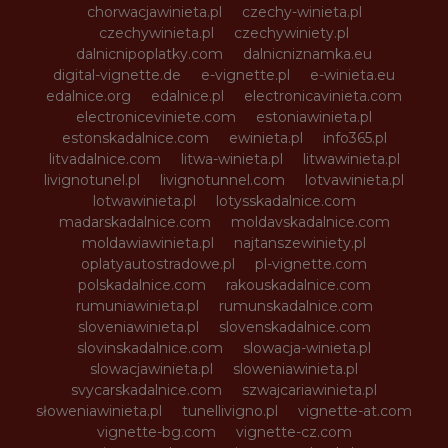
chorwacjawinieta.pl
czechy-winieta.pl
czechywinieta.pl
czechywiniety.pl
dalnicnipoplatky.com
dalnicniznamka.eu
digital-vignette.de
e-vignette.pl
e-winieta.eu
edalnice.org
edalnice.pl
electronicavinieta.com
electroniceviniete.com
estoniawinieta.pl
estonskadalnice.com
ewinieta.pl
info365.pl
litvadalnice.com
litwa-winieta.pl
litwawinieta.pl
livignotunel.pl
livignotunnel.com
lotvawinieta.pl
lotwawinieta.pl
lotysskadalnice.com
madarskadalnice.com
moldavskadalnice.com
moldawiawinieta.pl
najtanszewiniety.pl
oplatyautostradowe.pl
pl-vignette.com
polskadalnice.com
rakouskadalnice.com
rumuniawinieta.pl
rumunskadalnice.com
sloveniawinieta.pl
slovenskadalnice.com
slovinskadalnice.com
slowacja-winieta.pl
slowacjawinieta.pl
sloweniawinieta.pl
svycarskadalnice.com
szwajcariawinieta.pl
słoweniawinieta.pl
tunellivigno.pl
vignette-at.com
vignette-bg.com
vignette-cz.com