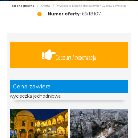
Strona główna
/
Oferta
/
Wycieczka Nikozja stolica dwóch Cyprów z Protaras
Numer oferty:
66/18107
Terminy / rezerwacja
Cena zawiera
wycieczka jednodniowa