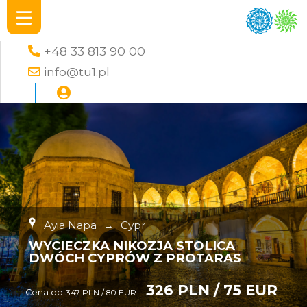
+48 33 813 90 00
info@tu1.pl
Ayia Napa
→
Cypr
WYCIECZKA NIKOZJA STOLICA
DWÓCH CYPRÓW Z PROTARAS
326 PLN / 75 EUR
Cena od
347 PLN / 80 EUR