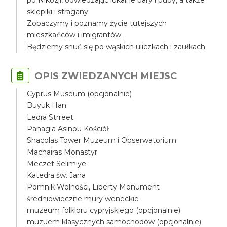
po Nikozji, odwiedzając lokalne bary i puby, a także
sklepiki i stragany.
Zobaczymy i poznamy życie tutejszych
mieszkańców i imigrantów.
Będziemy snuć się po wąskich uliczkach i zaułkach.
OPIS ZWIEDZANYCH MIEJSC
Cyprus Museum (opcjonalnie)
Buyuk Han
Ledra Strreet
Panagia Asinou Kościół
Shacolas Tower Muzeum i Obserwatorium
Machairas Monastyr
Meczet Selimiye
Katedra św. Jana
Pomnik Wolności, Liberty Monument
średniowieczne mury weneckie
muzeum folkloru cypryjskiego (opcjonalnie)
muzuem klasycznych samochodów (opcjonalnie)