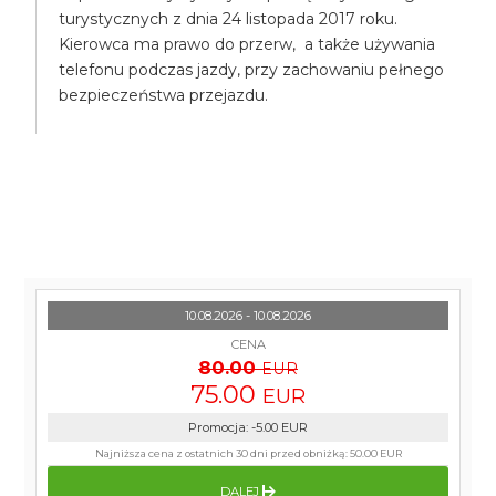
turystycznych z dnia 24 listopada 2017 roku.
Kierowca ma prawo do przerw, a także używania
telefonu podczas jazdy, przy zachowaniu pełnego
bezpieczeństwa przejazdu.
10.08.2026 - 10.08.2026
CENA
80.00
EUR
75.00
EUR
Promocja
:
-5.00
EUR
Najniższa cena z ostatnich 30 dni przed obniżką:
50.00 EUR
DALEJ