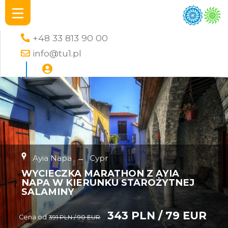
+48 33 813 90 00
info@tu1.pl
Ayia Napa
→
Cypr
WYCIECZKA MARATHON Z AYIA
NAPA W KIERUNKU STAROŻYTNEJ
SALAMINY
343 PLN / 79 EUR
Cena od
391 PLN / 90 EUR