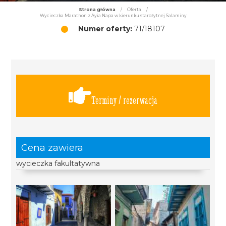
Strona główna
/
Oferta
/
Wycieczka Marathon z Ayia Napa w kierunku starożytnej Salaminy
Numer oferty:
71/18107
Terminy / rezerwacja
Cena zawiera
wycieczka fakultatywna