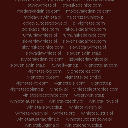
lotwawinieta.pl
lotysskadalnice.com
madarskadalnice.com
moldavskadalnice.com
moldawiawinieta.pl
najtanszewiniety.pl
oplatyautostradowe.pl
pl-vignette.com
polskadalnice.com
rakouskadalnice.com
rumuniawinieta.pl
rumunskadalnice.com
sloveniawinieta.pl
slovenskadalnice.com
slovinskadalnice.com
slowacja-winieta.pl
slowacjawinieta.pl
sloweniawinieta.pl
svycarskadalnice.com
szwajcariawinieta.pl
słoweniawinieta.pl
tunellivigno.pl
vignette-at.com
vignette-bg.com
vignette-cz.com
vignette-pl.com
vignette-poland.pl
vignette-ro.com
vignette-si.com
vignette.pl
vignettepoland.pl
vinetki.pl
vinietaelectronica.com
vinieteelectronice.com
wegrywinieta.pl
winieta-austria.pl
winieta-czechy.pl
winieta-litwa.pl
winieta-słowacja.pl
winieta-wegry.pl
winieta-węgry.pl
winieta.org
winietaaustria.pl
winietaaustriaonline.pl
winietaautostradowa.pl
winietabulgaria.pl
winietachorwacja.pl