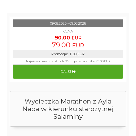
09.08.2026 - 09.08.2026
CENA
90.00
EUR
79.00
EUR
Promocja
:
-11.00
EUR
Najniższa cena z ostatnich 30 dni przed obniżką:
75.00 EUR
DALEJ
Wycieczka Marathon z Ayia
Napa w kierunku starożytnej
Salaminy