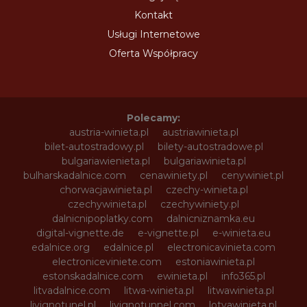
Kontakt
Usługi Internetowe
Oferta Współpracy
Polecamy:
austria-winieta.pl
austriawinieta.pl
bilet-autostradowy.pl
bilety-autostradowe.pl
bulgariawienieta.pl
bulgariawinieta.pl
bulharskadalnice.com
cenawiniety.pl
cenywiniet.pl
chorwacjawinieta.pl
czechy-winieta.pl
czechywinieta.pl
czechywiniety.pl
dalnicnipoplatky.com
dalnicniznamka.eu
digital-vignette.de
e-vignette.pl
e-winieta.eu
edalnice.org
edalnice.pl
electronicavinieta.com
electroniceviniete.com
estoniawinieta.pl
estonskadalnice.com
ewinieta.pl
info365.pl
litvadalnice.com
litwa-winieta.pl
litwawinieta.pl
livignotunel.pl
livignotunnel.com
lotvawinieta.pl