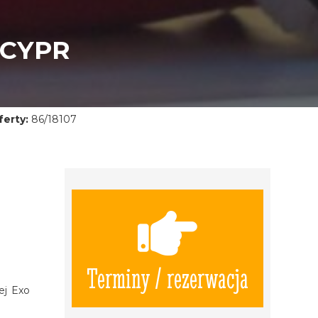
 CYPR
erty:
86/18107
Terminy / rezerwacja
ej Exo