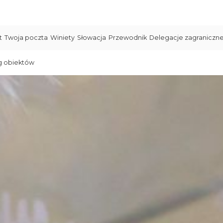
t
Twoja poczta
Winiety
Słowacja
Przewodnik
Delegacje zagraniczn
g obiektów