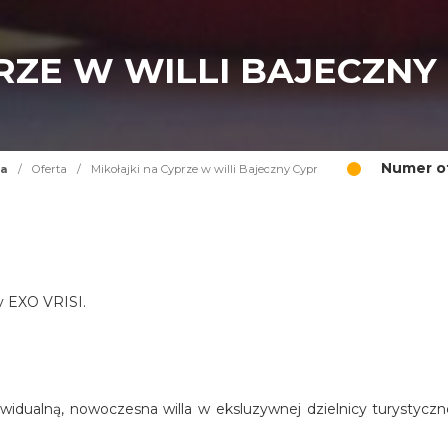
RZE W WILLI BAJECZNY
Numer of
na
/
Oferta
/
Mikołajki na Cyprze w willi Bajeczny Cypr
cy EXO VRISI.
widualną, nowoczesna willa w eksluzywnej dzielnicy turystyczn