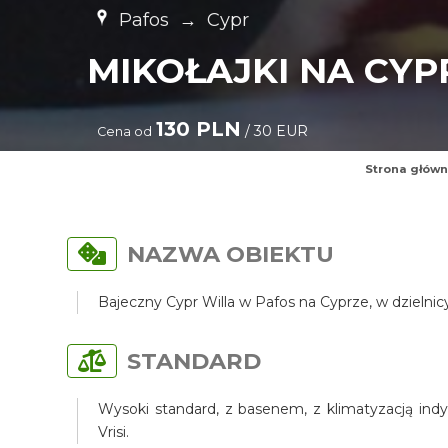
Pafos
→
Cypr
MIKOŁAJKI NA CYP
130 PLN
/ 30 EUR
Cena od
Strona głów
NAZWA OBIEKTU
Bajeczny Cypr Willa w Pafos na Cyprze, w dzielni
STANDARD
Wysoki standard, z basenem, z klimatyzacją indy
Vrisi.