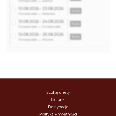
Poniedziałek → Sobota
10.08.2026 - 23.08.2026
14 dni
Poniedziałek → Niedziela
10.08.2026 - 24.08.2026
15 dni
Poniedziałek → Poniedziałek
10.08.2026 - 25.08.2026
16 dni
Poniedziałek → Wtorek
Szukaj oferty
Kierunki
Destynacje
Polityka Prywatności