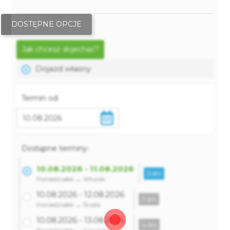
DOSTĘPNE OPCJE
Jak chcesz dojechać?
Dojazd własny
Termin od:
Dostępne terminy:
10.08.2026 - 11.08.2026
2 dni
Poniedziałek → Wtorek
10.08.2026 - 12.08.2026
3 dni
Poniedziałek → Środa
10.08.2026 - 13.08.2026
4 dni