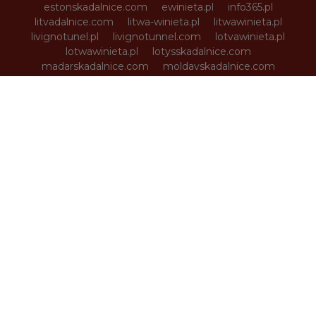
estonskadalnice.com
ewinieta.pl
info365.pl
litvadalnice.com
litwa-winieta.pl
litwawinieta.pl
livignotunel.pl
livignotunnel.com
lotvawinieta.pl
lotwawinieta.pl
lotysskadalnice.com
madarskadalnice.com
moldavskadalnice.com
moldawiawinieta.pl
najtanszewiniety.pl
oplatyautostradowe.pl
pl-vignette.com
polskadalnice.com
rakouskadalnice.com
rumuniawinieta.pl
rumunskadalnice.com
sloveniawinieta.pl
slovenskadalnice.com
slovinskadalnice.com
slowacja-winieta.pl
slowacjawinieta.pl
sloweniawinieta.pl
svycarskadalnice.com
szwajcariawinieta.pl
słoweniawinieta.pl
tunellivigno.pl
vignette-at.com
vignette-bg.com
vignette-cz.com
vignette-pl.com
vignette-poland.pl
vignette-ro.com
vignette-si.com
vignette.pl
vignettepoland.pl
vinetki.pl
vinietaelectronica.com
vinieteelectronice.com
wegrywinieta.pl
winieta-austria.pl
winieta-czechy.pl
winieta-litwa.pl
winieta-słowacja.pl
winieta-wegry.pl