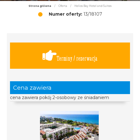
Strona główna
/
Oferta
/
Helios Bay Hotel and Suites
Numer oferty:
13/18107
Terminy / rezerwacja
Cena zawiera
cena zawiera pokój 2-osobowy ze śniadaniem