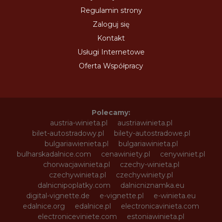
Regulamin strony
Zaloguj się
Kontakt
Usługi Internetowe
Oferta Współpracy
Polecamy:
austria-winieta.pl
austriawinieta.pl
bilet-autostradowy.pl
bilety-autostradowe.pl
bulgariawienieta.pl
bulgariawinieta.pl
bulharskadalnice.com
cenawiniety.pl
cenywiniet.pl
chorwacjawinieta.pl
czechy-winieta.pl
czechywinieta.pl
czechywiniety.pl
dalnicnipoplatky.com
dalnicniznamka.eu
digital-vignette.de
e-vignette.pl
e-winieta.eu
edalnice.org
edalnice.pl
electronicavinieta.com
electroniceviniete.com
estoniawinieta.pl