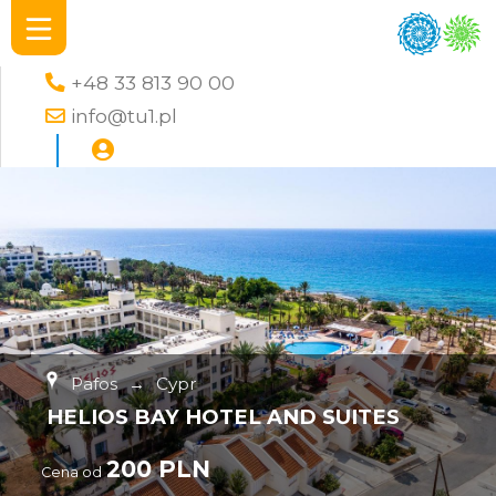
+48 33 813 90 00
info@tu1.pl
Pafos
→
Cypr
HELIOS BAY HOTEL AND SUITES
200 PLN
Cena od