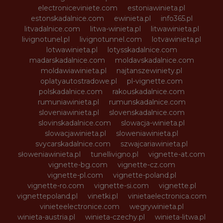
electroniceviniete.com
estoniawinieta.pl
estonskadalnice.com
ewinieta.pl
info365.pl
litvadalnice.com
litwa-winieta.pl
litwawinieta.pl
livignotunel.pl
livignotunnel.com
lotvawinieta.pl
lotwawinieta.pl
lotysskadalnice.com
madarskadalnice.com
moldavskadalnice.com
moldawiawinieta.pl
najtanszewiniety.pl
oplatyautostradowe.pl
pl-vignette.com
polskadalnice.com
rakouskadalnice.com
rumuniawinieta.pl
rumunskadalnice.com
sloveniawinieta.pl
slovenskadalnice.com
slovinskadalnice.com
slowacja-winieta.pl
slowacjawinieta.pl
sloweniawinieta.pl
svycarskadalnice.com
szwajcariawinieta.pl
słoweniawinieta.pl
tunellivigno.pl
vignette-at.com
vignette-bg.com
vignette-cz.com
vignette-pl.com
vignette-poland.pl
vignette-ro.com
vignette-si.com
vignette.pl
vignettepoland.pl
vinetki.pl
vinietaelectronica.com
vinieteelectronice.com
wegrywinieta.pl
winieta-austria.pl
winieta-czechy.pl
winieta-litwa.pl