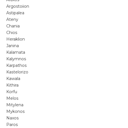
Argostoiion
Astipalea
Ateny
Chania
Chios
Heraklion
Janina
Kalamata
Kalymnos
Karpathos
Kastelorizo
Kawala
Kithira
Korfu
Melos
Mitylena
Mykonos
Naxos
Paros