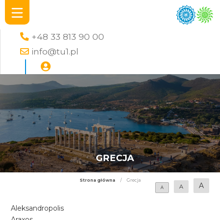
+48 33 813 90 00
info@tu1.pl
GRECJA
Strona główna
/
Grecja
A
A
A
Aleksandropolis
Araxos