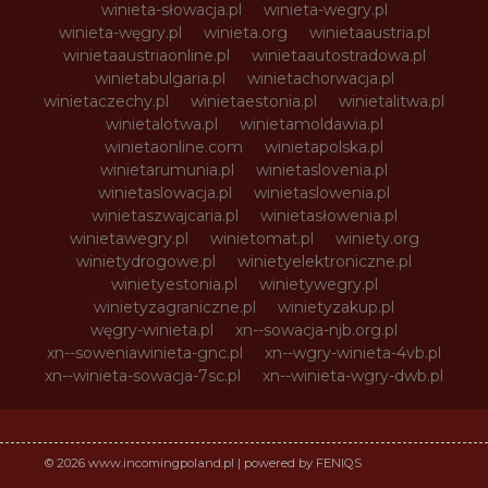
winieta-słowacja.pl
winieta-wegry.pl
winieta-węgry.pl
winieta.org
winietaaustria.pl
winietaaustriaonline.pl
winietaautostradowa.pl
winietabulgaria.pl
winietachorwacja.pl
winietaczechy.pl
winietaestonia.pl
winietalitwa.pl
winietalotwa.pl
winietamoldawia.pl
winietaonline.com
winietapolska.pl
winietarumunia.pl
winietaslovenia.pl
winietaslowacja.pl
winietaslowenia.pl
winietaszwajcaria.pl
winietasłowenia.pl
winietawegry.pl
winietomat.pl
winiety.org
winietydrogowe.pl
winietyelektroniczne.pl
winietyestonia.pl
winietywegry.pl
winietyzagraniczne.pl
winietyzakup.pl
węgry-winieta.pl
xn--sowacja-njb.org.pl
xn--soweniawinieta-gnc.pl
xn--wgry-winieta-4vb.pl
xn--winieta-sowacja-7sc.pl
xn--winieta-wgry-dwb.pl
© 2026 www.incomingpoland.pl | powered by FENIQS