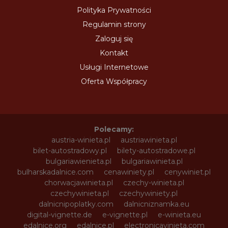
Polityka Prywatności
Regulamin strony
Zaloguj się
Kontakt
Usługi Internetowe
Oferta Współpracy
Polecamy:
austria-winieta.pl
austriawinieta.pl
bilet-autostradowy.pl
bilety-autostradowe.pl
bulgariawienieta.pl
bulgariawinieta.pl
bulharskadalnice.com
cenawiniety.pl
cenywiniet.pl
chorwacjawinieta.pl
czechy-winieta.pl
czechywinieta.pl
czechywiniety.pl
dalnicnipoplatky.com
dalnicniznamka.eu
digital-vignette.de
e-vignette.pl
e-winieta.eu
edalnice.org
edalnice.pl
electronicavinieta.com