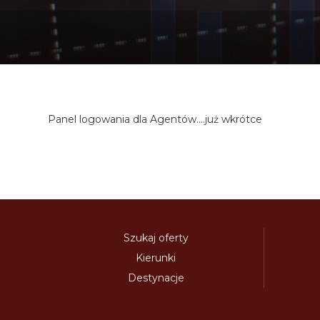
Panel logowania dla Agentów....już wkrótce
Szukaj oferty
Kierunki
Destynacje