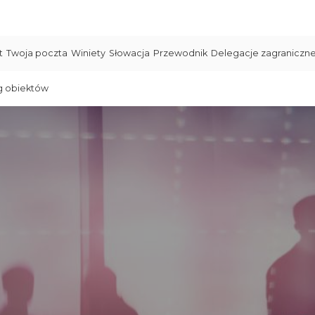
t
Twoja poczta
Winiety
Słowacja
Przewodnik
Delegacje zagraniczn
g obiektów