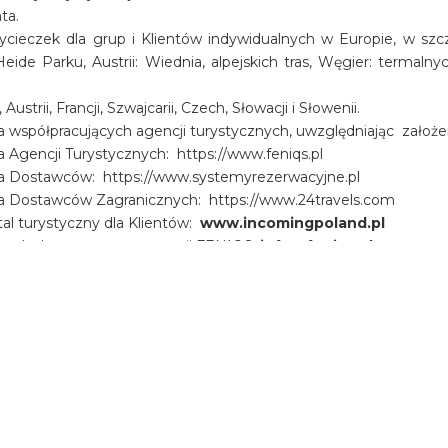
ata.
ieczek dla grup i Klientów indywidualnych w Europie, w szcz
eide Parku, Austrii: Wiednia, alpejskich tras, Węgier: termal
rii, Francji, Szwajcarii, Czech, Słowacji i Słowenii.
współpracujących agencji turystycznych, uwzględniając założenia
 Agencji Turystycznych: https://www.feniqs.pl
la Dostawców: https://www.systemyrezerwacyjne.pl
la Dostawców Zagranicznych: https://www.24travels.com
tal turystyczny dla Klientów:
www.incomingpoland.pl
cznych do systemu rezerwacji FENIQS:
info@feniqs.pl
najdują się autorskie programy, bardzo bogata oferta zakwa