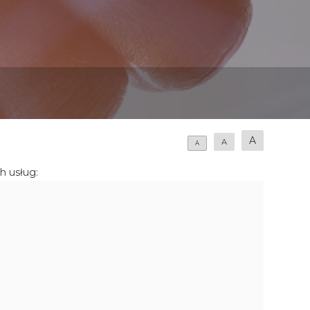
A
A
A
h usług: