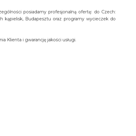
ególności posiadamy profesjonalną ofertę: do Czech:
nych kąpielisk, Budapesztu oraz programy wycieczek do
 Klienta i gwarancję jakości usługi.
terowania i imprezy turystyczne ponad 200 naszych