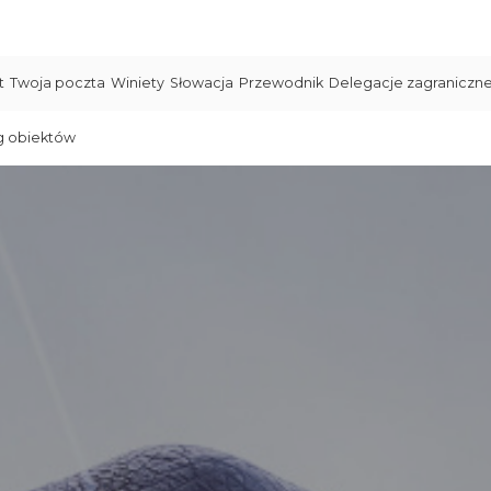
t
Twoja poczta
Winiety
Słowacja
Przewodnik
Delegacje zagraniczn
g obiektów