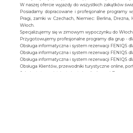
W naszej ofercie wyjazdy do wszystkich zakątków świ
Posiadamy dopracowane i profesjonalne programy wyc
Pragi, zamki w Czechach, Niemiec: Berlina, Drezna, H
Włoch.
Specjalizujemy się w zimowym wypoczynku do Włoch, Aust
Przygotowujemy profesjonalne programy dla grup - dla 
Obsługa informatyczna i system rezerwacji FENIQS dla
Obsługa informatyczna i system rezerwacji FENIQS d
Obsługa informatyczna i system rezerwacji FENIQS d
Obsługa Klientów, przewodniki turystyczne online, por
Szkolenia i przydzielanie loginów dla Agencji Turysty
W portalu turystycznym www.
incomingpoland.pl
z
partnerów.