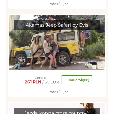
Pafos / Cypr
Akamas Jeep Safari by Evis
Cena od:
zobacz więcej
261 PLN
/ 60 EUR
Pafos / Cypr
Jazda konna cross country&