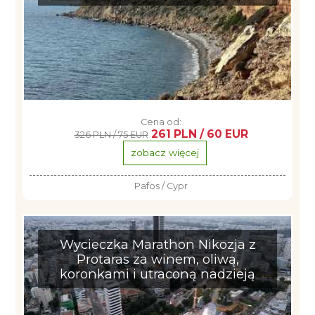
Cena od:
261 PLN / 60 EUR
326 PLN / 75 EUR
zobacz więcej
Pafos / Cypr
Wycieczka Marathon Nikozja z
Protaras za winem, oliwą,
koronkami i utraconą nadzieją