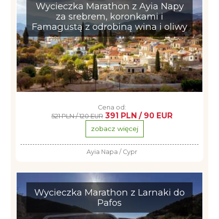
Wycieczka Marathon z Ayia Napy
za srebrem, koronkami i
Famagustą z odrobiną wina i oliwy
Cena od:
391 PLN / 90 EUR
521 PLN / 120 EUR
zobacz więcej
Ayia Napa / Cypr
Wycieczka Marathon z Larnaki do
Pafos