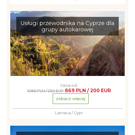
Usługi przewodnika na Cyprze dla
grupy autokarowej
Cena od:
869 PLN / 200 EUR
1086 PLN / 250 EUR
zobacz więcej
Larnaca / Cypr