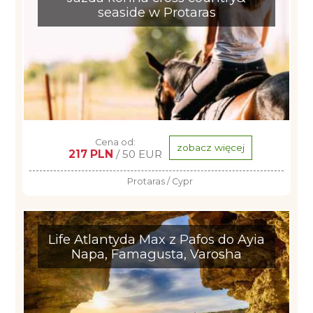
seaside w Protaras
Cena od:
zobacz więcej
217 PLN
/ 50 EUR
Protaras / Cypr
Life Atlantyda Max z Pafos do Ayia
Napa, Famagusta, Varosha