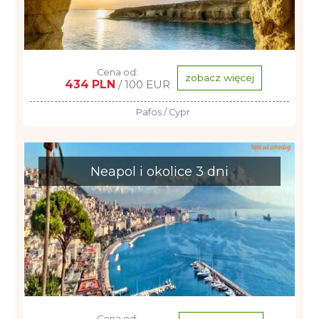
Cena od:
zobacz więcej
434 PLN
/ 100 EUR
Pafos / Cypr
Neapol i okolice 3 dni
Cena od: