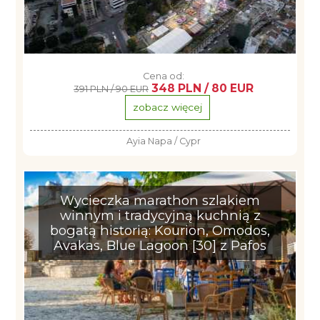
Cena od:
348 PLN / 80 EUR
391 PLN / 90 EUR
zobacz więcej
Ayia Napa / Cypr
Wycieczka marathon szlakiem
winnym i tradycyjną kuchnią z
bogatą historią: Kourion, Omodos,
Avakas, Blue Lagoon [30] z Pafos