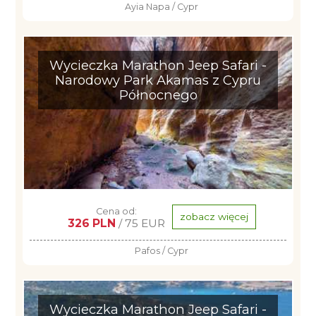
Ayia Napa / Cypr
Wycieczka Marathon Jeep Safari -
Narodowy Park Akamas z Cypru
Północnego
Cena od:
zobacz więcej
326 PLN
/ 75 EUR
Pafos / Cypr
Wycieczka Marathon Jeep Safari -