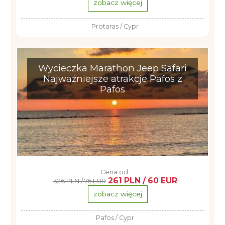
zobacz więcej
Protaras / Cypr
Wycieczka Marathon Jeep Safari
Najważniejsze atrakcje Pafos z
Pafos
Cena od:
261 PLN / 60 EUR
326 PLN / 75 EUR
zobacz więcej
Pafos / Cypr