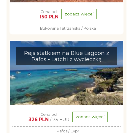
Cena od:
zobacz więcej
150 PLN
Bukowina Tatrzańska / Polska
Rejs statkiem na Blue Lagoon z
Pafos - Latchi z wycieczką
Cena od:
zobacz więcej
326 PLN
/ 75 EUR
Pafos / Cypr