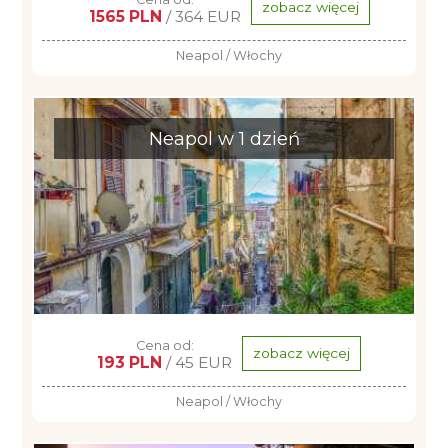
zobacz więcej
1565 PLN
/ 364 EUR
Neapol / Włochy
Neapol w 1 dzień
Cena od:
zobacz więcej
193 PLN
/ 45 EUR
Neapol / Włochy