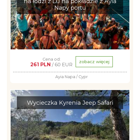
na łodzi z DJ na pokładzie z Ayia
Napy portu
Cena od:
zobacz więcej
261 PLN
/ 60 EUR
Ayia Napa / Cypr
Wycieczka Kyrenia Jeep Safari