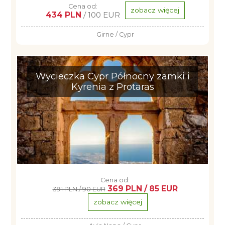
Cena od:
zobacz więcej
434 PLN
/ 100 EUR
Girne / Cypr
Wycieczka Cypr Północny zamki i
Kyrenia z Protaras
Cena od:
369 PLN / 85 EUR
391 PLN / 90 EUR
zobacz więcej