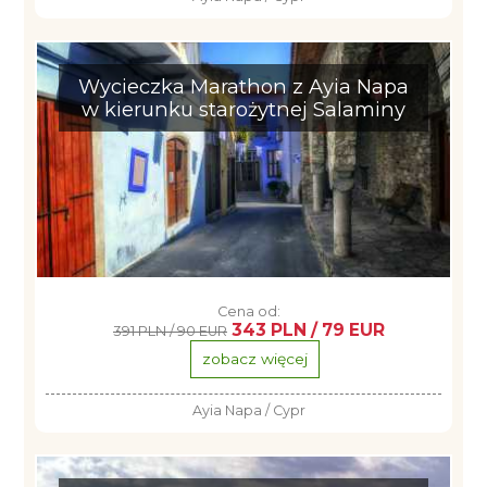
Wycieczka Marathon z Ayia Napa
w kierunku starożytnej Salaminy
Cena od:
343 PLN / 79 EUR
391 PLN / 90 EUR
zobacz więcej
Ayia Napa / Cypr