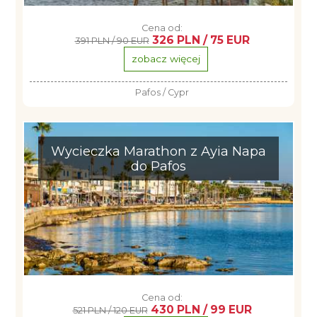
Cena od:
326 PLN / 75 EUR
391 PLN / 90 EUR
zobacz więcej
Pafos / Cypr
Wycieczka Marathon z Ayia Napa
do Pafos
Cena od:
430 PLN / 99 EUR
521 PLN / 120 EUR