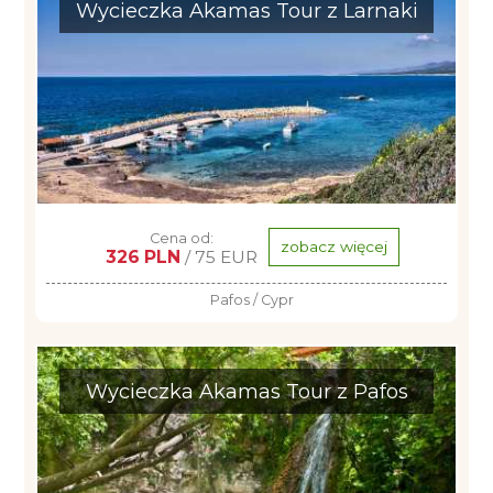
Wycieczka Akamas Tour z Larnaki
Cena od:
zobacz więcej
326 PLN
/ 75 EUR
Pafos / Cypr
Wycieczka Akamas Tour z Pafos