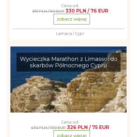
Cena od:
330 PLN / 76 EUR
391 PLN / 90 EUR
zobacz więcej
Larnaca / Cypr
Wycieczka Marathon z Limassol do
skarbów Północnego Cypru
Cena od:
326 PLN / 75 EUR
434 PLN / 100 EUR
zobacz więcej