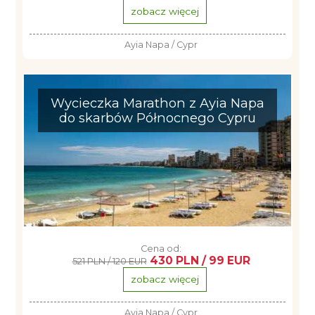
zobacz więcej
Ayia Napa / Cypr
Wycieczka Marathon z Ayia Napa
do skarbów Północnego Cypru
Cena od:
430 PLN / 99 EUR
521 PLN / 120 EUR
zobacz więcej
Ayia Napa / Cypr