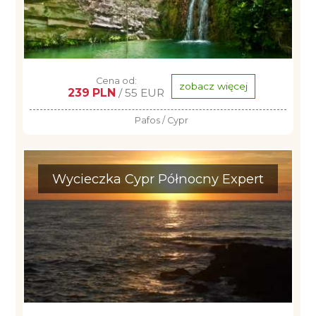
Cena od:
zobacz więcej
239 PLN
/ 55 EUR
Pafos / Cypr
Wycieczka Cypr Północny Expert