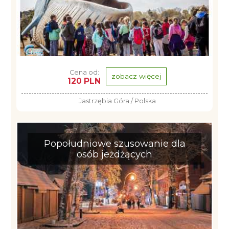
Cena od:
zobacz więcej
120 PLN
Jastrzębia Góra / Polska
Popołudniowe szusowanie dla
osób jeżdżących