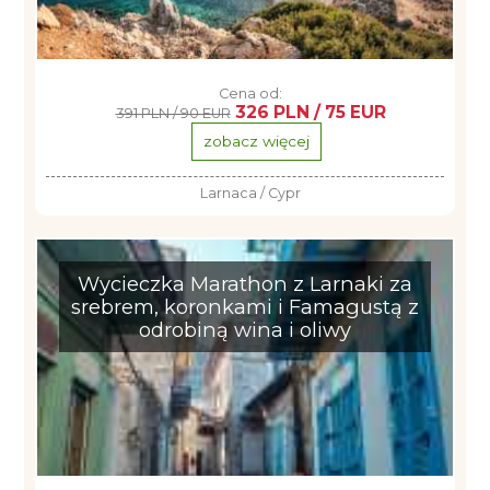
Cena od:
326 PLN / 75 EUR
391 PLN / 90 EUR
zobacz więcej
Larnaca / Cypr
Wycieczka Marathon z Larnaki za
srebrem, koronkami i Famagustą z
odrobiną wina i oliwy