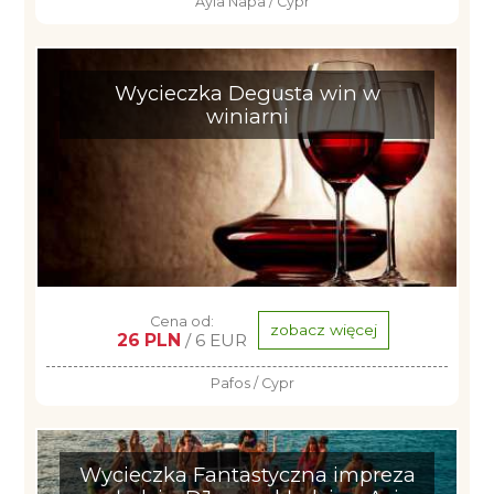
Ayia Napa / Cypr
Wycieczka Degusta win w
winiarni
Cena od:
zobacz więcej
26 PLN
/ 6 EUR
Pafos / Cypr
Wycieczka Fantastyczna impreza