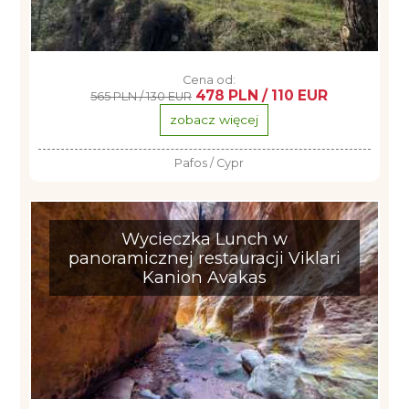
Cena od:
478 PLN / 110 EUR
565 PLN / 130 EUR
zobacz więcej
Pafos / Cypr
Wycieczka Lunch w
panoramicznej restauracji Viklari
Kanion Avakas