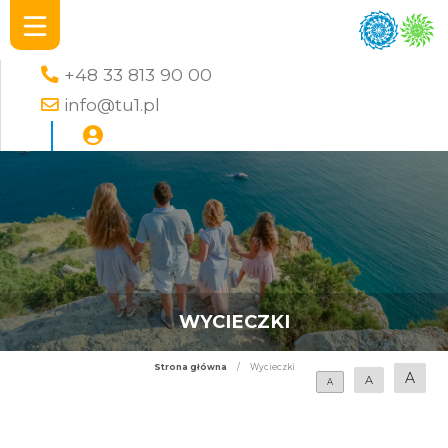
+48 33 813 90 00
info@tu1.pl
WYCIECZKI
Strona główna
/
Wycieczki
A
A
A