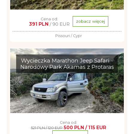
Cena od:
zobacz więcej
391 PLN
/ 90 EUR
Pissouri / Cypr
Wycieczka Marathon Jeep Safari -
Narodowy Park Akamas z Protaras
Cena od:
500 PLN / 115 EUR
521 PLN / 120 EUR