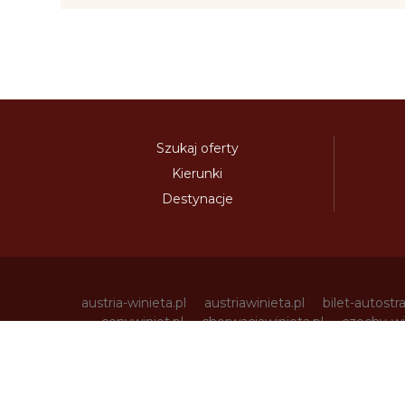
Szukaj oferty
Kierunki
Destynacje
austria-winieta.pl
austriawinieta.pl
bilet-autostr
cenywiniet.pl
chorwacjawinieta.pl
czechy-wi
e-vignette.pl
e-winieta.eu
edalnice.org
edal
info365.pl
litvadalnice.com
litwa-winieta.pl
madarskadalnice.com
moldavskadalnice.c
rakouskadalnice.com
rumuniawinieta.pl
r