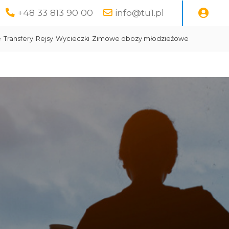
+48 33 813 90 00
info@tu1.pl
e
Transfery
Rejsy
Wycieczki
Zimowe obozy młodzieżowe