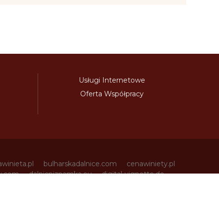
Usługi Internetowe
Oferta Współpracy
awinieta.pl
bulharskadalnice.com
cenawiniety.pl
ky.com
dalnicniznamka.eu
digital-vignette.de
niawinieta.pl
estonskadalnice.com
ewinieta.pl
ieta.pl
lotwawinieta.pl
lotysskadalnice.com
owe.pl
pl-vignette.com
polskadalnice.com
m
slovinskadalnice.com
slowacja-winieta.pl