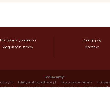
Polityka Prywatności
Zaloguj się
Regulamin strony
Kontakt
Polecamy:
adowy.pl
bilety-autostradowe.pl
bulgariawienieta.pl
bulgari
nieta.pl
czechywinieta.pl
czechywiniety.pl
dalnicnipoplat
nice.pl
electronicavinieta.com
electroniceviniete.com
esto
litwawinieta.pl
livignotunel.pl
livignotunnel.com
lotvawin
om
moldawiawinieta.pl
najtanszewiniety.pl
oplatyautostrad
umunskadalnice.com
sloveniawinieta.pl
slovenskadalnice.co