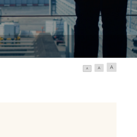
A
A
A