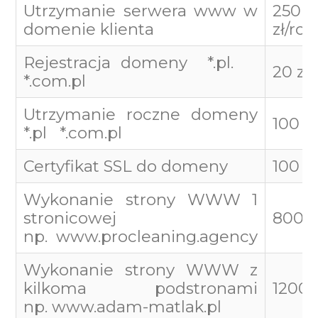
Utrzymanie serwera www w
250
domenie klienta
zł/roc
Rejestracja domeny *.pl.
20 zł
*.com.pl
Utrzymanie roczne domeny
100 zł
*.pl *.com.pl
Certyfikat SSL do domeny
100 zł
Wykonanie strony WWW 1
stronicowej
800 z
np.
www.procleaning.agency
Wykonanie strony WWW z
kilkoma podstronami
1200 z
np.
www.adam-matlak.pl