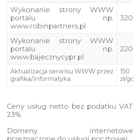
Wykonanie strony WWW
portalu np.
3200 
www.robinpartners.pl
Wykonanie strony WWW
portalu np.
22000
www.bajecznycypr.pl
Aktualizacja serwisu WWW przez
150
grafika/informatyka
zł/god
Ceny usług netto bez podatku VAT
23%
Domeny internetowe
przeznaczone do usługi pocztowej: