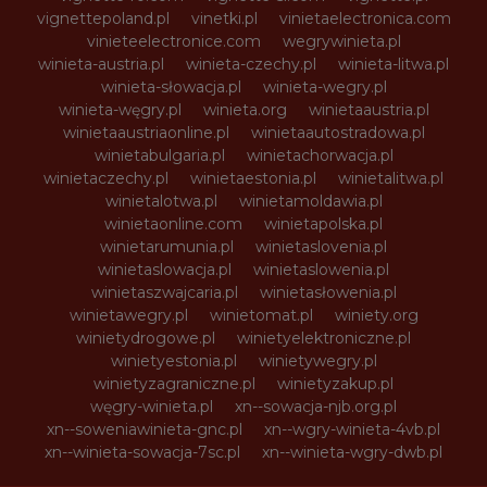
vignettepoland.pl
vinetki.pl
vinietaelectronica.com
vinieteelectronice.com
wegrywinieta.pl
winieta-austria.pl
winieta-czechy.pl
winieta-litwa.pl
winieta-słowacja.pl
winieta-wegry.pl
winieta-węgry.pl
winieta.org
winietaaustria.pl
winietaaustriaonline.pl
winietaautostradowa.pl
winietabulgaria.pl
winietachorwacja.pl
winietaczechy.pl
winietaestonia.pl
winietalitwa.pl
winietalotwa.pl
winietamoldawia.pl
winietaonline.com
winietapolska.pl
winietarumunia.pl
winietaslovenia.pl
winietaslowacja.pl
winietaslowenia.pl
winietaszwajcaria.pl
winietasłowenia.pl
winietawegry.pl
winietomat.pl
winiety.org
winietydrogowe.pl
winietyelektroniczne.pl
winietyestonia.pl
winietywegry.pl
winietyzagraniczne.pl
winietyzakup.pl
węgry-winieta.pl
xn--sowacja-njb.org.pl
xn--soweniawinieta-gnc.pl
xn--wgry-winieta-4vb.pl
xn--winieta-sowacja-7sc.pl
xn--winieta-wgry-dwb.pl