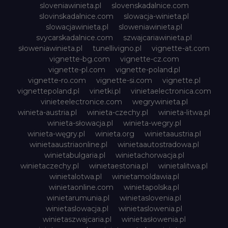
sloveniawinieta.pl
slovenskadalnice.com
slovinskadalnice.com
slowacja-winieta.pl
slowacjawinieta.pl
sloweniawinieta.pl
svycarskadalnice.com
szwajcariawinieta.pl
słoweniawinieta.pl
tunellivigno.pl
vignette-at.com
vignette-bg.com
vignette-cz.com
vignette-pl.com
vignette-poland.pl
vignette-ro.com
vignette-si.com
vignette.pl
vignettepoland.pl
vinetki.pl
vinietaelectronica.com
vinieteelectronice.com
wegrywinieta.pl
winieta-austria.pl
winieta-czechy.pl
winieta-litwa.pl
winieta-słowacja.pl
winieta-wegry.pl
winieta-węgry.pl
winieta.org
winietaaustria.pl
winietaaustriaonline.pl
winietaautostradowa.pl
winietabulgaria.pl
winietachorwacja.pl
winietaczechy.pl
winietaestonia.pl
winietalitwa.pl
winietalotwa.pl
winietamoldawia.pl
winietaonline.com
winietapolska.pl
winietarumunia.pl
winietaslovenia.pl
winietaslowacja.pl
winietaslowenia.pl
winietaszwajcaria.pl
winietasłowenia.pl