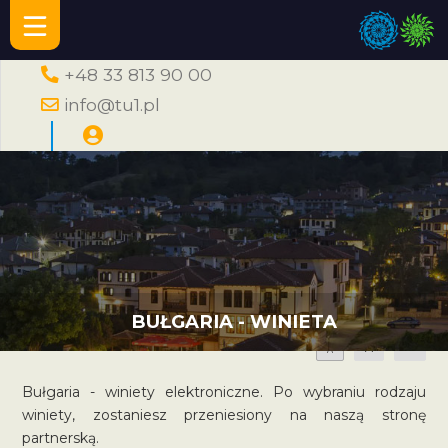
+48 33 813 90 00
info@tu1.pl
BUŁGARIA - WINIETA
A
A
A
Bułgaria - winiety elektroniczne. Po wybraniu rodzaju
winiety, zostaniesz przeniesiony na naszą stronę
partnerską.