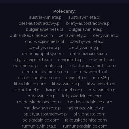
Polecamy:
austria-winieta.pl
austriawinieta.pl
bilet-autostradowy.pl
bilety-autostradowe.pl
bulgariawienieta.pl
bulgariawinieta.pl
bulharskadalnice.com
cenawiniety.pl
cenywiniet.pl
chorwacjawinieta.pl
czechy-winieta.pl
czechywinieta.pl
czechywiniety.pl
dalnicnipoplatky.com
dalnicniznamka.eu
digital-vignette.de
e-vignette.pl
e-winieta.eu
edalnice.org
edalnice.pl
electronicavinieta.com
electroniceviniete.com
estoniawinieta.pl
estonskadalnice.com
ewinieta.pl
info365.pl
litvadalnice.com
litwa-winieta.pl
litwawinieta.pl
livignotunel.pl
livignotunnel.com
lotvawinieta.pl
lotwawinieta.pl
lotysskadalnice.com
madarskadalnice.com
moldavskadalnice.com
moldawiawinieta.pl
najtanszewiniety.pl
oplatyautostradowe.pl
pl-vignette.com
polskadalnice.com
rakouskadalnice.com
rumuniawinieta.pl
rumunskadalnice.com