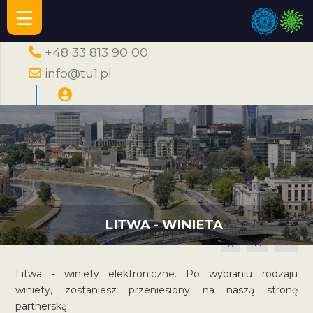
+48 33 813 90 00
info@tu1.pl
LITWA - WINIETA
A
A
A
Litwa - winiety elektroniczne. Po wybraniu rodzaju
winiety, zostaniesz przeniesiony na naszą stronę
partnerską.