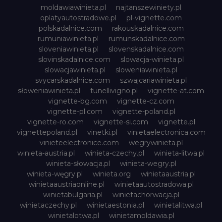
moldawiawinieta.pl
najtanszewiniety.pl
oplatyautostradowe.pl
pl-vignette.com
polskadalnice.com
rakouskadalnice.com
rumuniawinieta.pl
rumunskadalnice.com
sloveniawinieta.pl
slovenskadalnice.com
slovinskadalnice.com
slowacja-winieta.pl
slowacjawinieta.pl
sloweniawinieta.pl
svycarskadalnice.com
szwajcariawinieta.pl
słoweniawinieta.pl
tunellivigno.pl
vignette-at.com
vignette-bg.com
vignette-cz.com
vignette-pl.com
vignette-poland.pl
vignette-ro.com
vignette-si.com
vignette.pl
vignettepoland.pl
vinetki.pl
vinietaelectronica.com
vinieteelectronice.com
wegrywinieta.pl
winieta-austria.pl
winieta-czechy.pl
winieta-litwa.pl
winieta-słowacja.pl
winieta-wegry.pl
winieta-węgry.pl
winieta.org
winietaaustria.pl
winietaaustriaonline.pl
winietaautostradowa.pl
winietabulgaria.pl
winietachorwacja.pl
winietaczechy.pl
winietaestonia.pl
winietalitwa.pl
winietalotwa.pl
winietamoldawia.pl