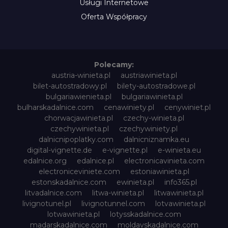
Usługi Internetowe
Oferta Współpracy
Polecamy:
austria-winieta.pl
austriawinieta.pl
bilet-autostradowy.pl
bilety-autostradowe.pl
bulgariawienieta.pl
bulgariawinieta.pl
bulharskadalnice.com
cenawiniety.pl
cenywiniet.pl
chorwacjawinieta.pl
czechy-winieta.pl
czechywinieta.pl
czechywiniety.pl
dalnicnipoplatky.com
dalnicniznamka.eu
digital-vignette.de
e-vignette.pl
e-winieta.eu
edalnice.org
edalnice.pl
electronicavinieta.com
electroniceviniete.com
estoniawinieta.pl
estonskadalnice.com
ewinieta.pl
info365.pl
litvadalnice.com
litwa-winieta.pl
litwawinieta.pl
livignotunel.pl
livignotunnel.com
lotvawinieta.pl
lotwawinieta.pl
lotysskadalnice.com
madarskadalnice.com
moldavskadalnice.com