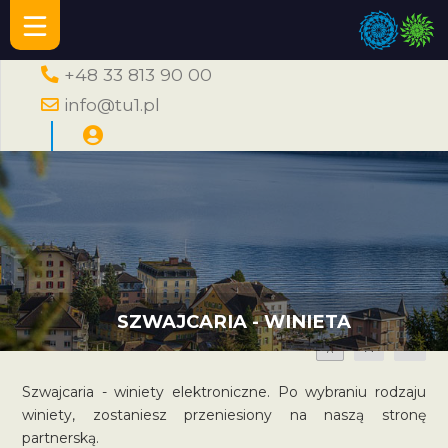
+48 33 813 90 00
info@tu1.pl
SZWAJCARIA - WINIETA
A
A
A
Szwajcaria - winiety elektroniczne. Po wybraniu rodzaju
winiety, zostaniesz przeniesiony na naszą stronę
partnerską.